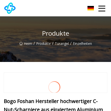
Chongqing UPVC Door Lock Group Co., Ltd
Produkte
/
/
/
Heim
Produkte
Türangel
Einzelheiten
Bogo Foshan Hersteller hochwertiger C-
Nut-Scharniere aus eloxiertem Aluminium