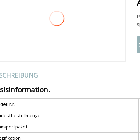
P
s
SCHREIBUNG
sisinformation.
ell Nr.
ndestbestellmenge
ansportpaket
zifikation