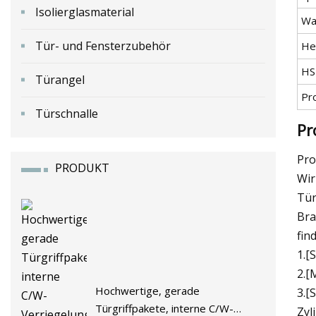
Isolierglasmaterial
Wa
Tür- und Fensterzubehör
He
HS
Türangel
Pr
Türschnalle
Pr
Pro
PRODUKT
Wir
Tür
Bra
fin
1.[
2.[
Hochwertige, gerade
3.[
Türgriffpakete, interne C/W-
Zyl