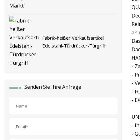
QU
Dec
Rei
an 
Fabrik-heißer Verkaufsartikel
Das
Edelstahl-Türdrücker-Türgriff
Dad
HA
- Z
- P
- V
Senden Sie Ihre Anfrage
- F
- E
UN
- I
- G