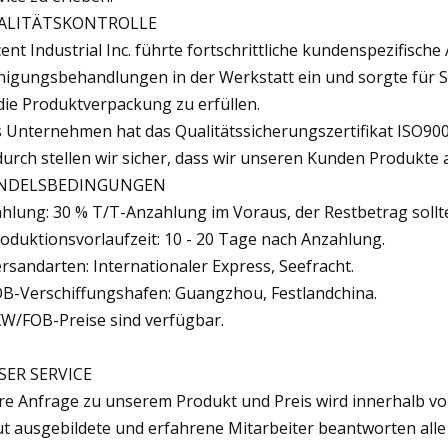
ALITÄTSKONTROLLE
ent Industrial Inc. führte fortschrittliche kundenspezifis
nigungsbehandlungen in der Werkstatt ein und sorgte für
die Produktverpackung zu erfüllen.
 Unternehmen hat das Qualitätssicherungszertifikat ISO90
urch stellen wir sicher, dass wir unseren Kunden Produkte 
NDELSBEDINGUNGEN
ahlung: 30 % T/T-Anzahlung im Voraus, der Restbetrag soll
roduktionsvorlaufzeit: 10 - 20 Tage nach Anzahlung.
ersandarten: Internationaler Express, Seefracht.
OB-Verschiffungshafen: Guangzhou, Festlandchina.
XW/FOB-Preise sind verfügbar.
SER SERVICE
hre Anfrage zu unserem Produkt und Preis wird innerhalb v
ut ausgebildete und erfahrene Mitarbeiter beantworten alle 