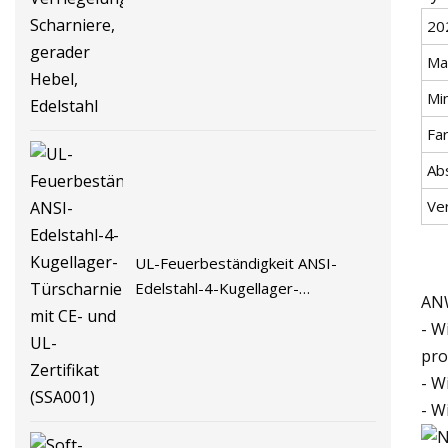
Verriegelungen, Scharniere,
20
gerader Hebel, Edelstahl
Mat
Mi
Fa
Ab
Ve
UL-Feuerbeständigkeit ANSI-
Edelstahl-4-Kugellager-
AN
Türscharnier mit CE- und UL-
- W
Zertifikat (SSA001)
pro
- W
- W