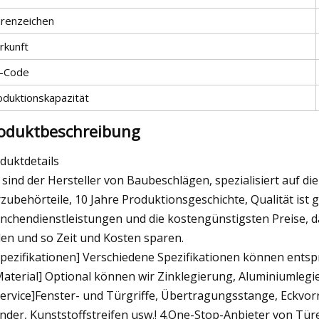
renzeichen
rkunft
-Code
oduktionskapazität
oduktbeschreibung
duktdetails
 sind der Hersteller von Baubeschlägen, spezialisiert auf d
zubehörteile, 10 Jahre Produktionsgeschichte, Qualität ist g
nchendienstleistungen und die kostengünstigsten Preise, dam
den und so Zeit und Kosten sparen.
Spezifikationen] Verschiedene Spezifikationen können ent
Material] Optional können wir Zinklegierung, Aluminiumlegie
Service]Fenster- und Türgriffe, Übertragungsstange, Eckvorr
inder, Kunststoffstreifen usw.! 4.One-Stop-Anbieter von 