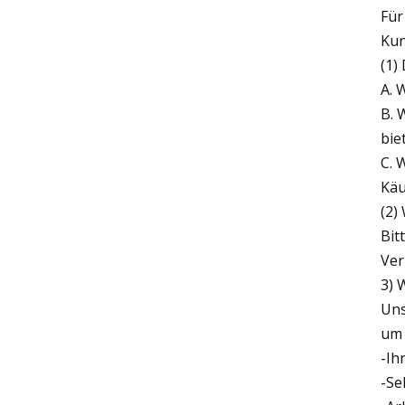
Für
Kun
(1)
A. 
B. 
biet
C. 
Käu
(2)
Bit
Ve
3) 
Uns
um 
-Ih
-Se