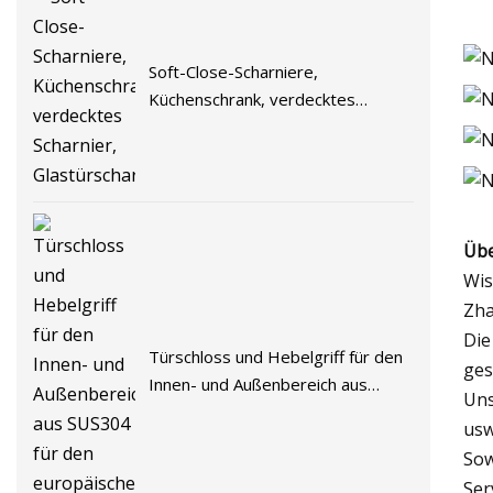
Soft-Close-Scharniere,
Küchenschrank, verdecktes
Scharnier, Glastürscharnier
Übe
Wis
Zha
Die
Türschloss und Hebelgriff für den
ges
Innen- und Außenbereich aus
Uns
SUS304 für den europäischen
usw
Markt
Sow
Ser