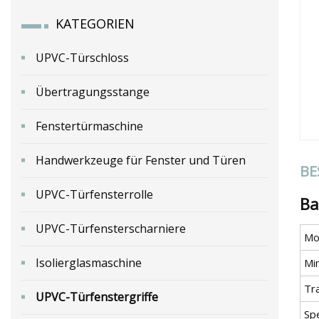
KATEGORIEN
UPVC-Türschloss
Übertragungsstange
Fenstertürmaschine
Handwerkzeuge für Fenster und Türen
BE
UPVC-Türfensterrolle
Ba
UPVC-Türfensterscharniere
Mod
Isolierglasmaschine
Mi
Tr
UPVC-Türfenstergriffe
Spe