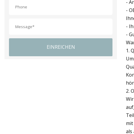
- A
- O
Ihn
- I
- G
War
EINREICHEN
1. 
Um 
Qua
Kon
hör
2. 
Wir
auf
Tei
mit
als