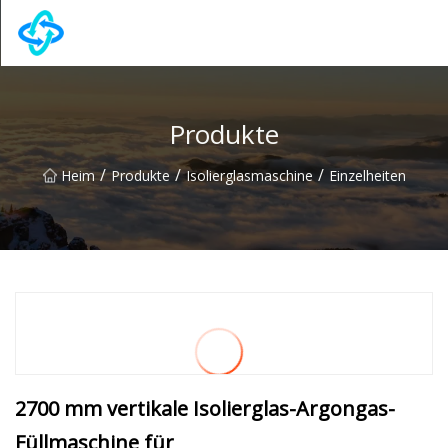
Chongqing UPVC Door Lock Group Co., Ltd
Produkte
/
/
/
Heim
Produkte
Isolierglasmaschine
Einzelheiten
2700 mm vertikale Isolierglas-Argongas-
Füllmaschine für