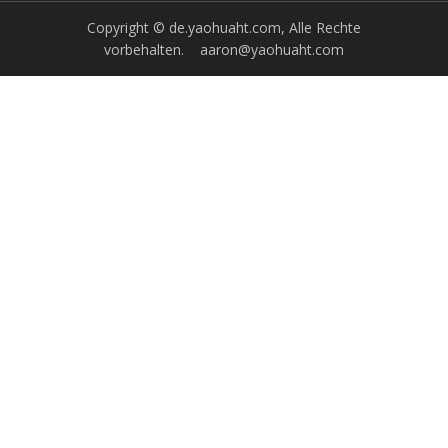
Copyright © de.yaohuaht.com, Alle Rechte
vorbehalten.
aaron@yaohuaht.com