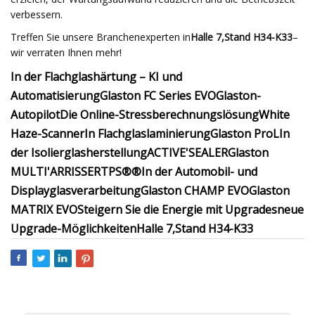
verbessern.
Treffen Sie unsere Branchenexperten in
Halle 7,
Stand H34-K33
–
wir verraten Ihnen mehr!
In der Flachglashärtung – KI und
Automatisierung
Glaston FC Series EVO
Glaston-
Autopilot
Die Online-Stressberechnungslösung
White
Haze-Scanner
In Flachglaslaminierung
Glaston ProL
In
der Isolierglasherstellung
ACTIVE'SEALER
Glaston
MULTI'ARRISSER
TPS®
®
In der Automobil- und
Displayglasverarbeitung
Glaston CHAMP EVO
Glaston
MATRIX EVO
Steigern Sie die Energie mit Upgrades
neue
Upgrade-Möglichkeiten
Halle 7,
Stand H34-K33