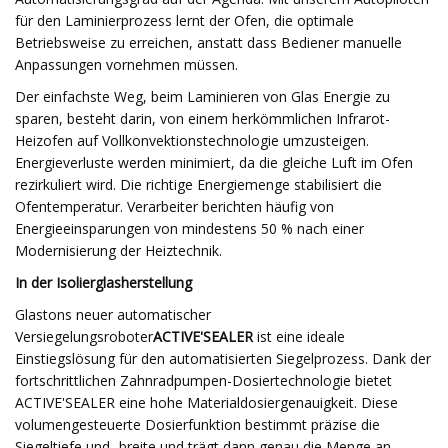
für den Laminierprozess lernt der Ofen, die optimale
Betriebsweise zu erreichen, anstatt dass Bediener manuelle
Anpassungen vornehmen müssen.
Der einfachste Weg, beim Laminieren von Glas Energie zu
sparen, besteht darin, von einem herkömmlichen Infrarot-
Heizofen auf Vollkonvektionstechnologie umzusteigen.
Energieverluste werden minimiert, da die gleiche Luft im Ofen
rezirkuliert wird. Die richtige Energiemenge stabilisiert die
Ofentemperatur. Verarbeiter berichten häufig von
Energieeinsparungen von mindestens 50 % nach einer
Modernisierung der Heiztechnik.
In der Isolierglasherstellung
Glastons neuer automatischer
Versiegelungsroboter
ACTIVE'SEALER
ist eine ideale
Einstiegslösung für den automatisierten Siegelprozess. Dank der
fortschrittlichen Zahnradpumpen-Dosiertechnologie bietet
ACTIVE'SEALER eine hohe Materialdosiergenauigkeit. Diese
volumengesteuerte Dosierfunktion bestimmt präzise die
Siegeltiefe und -breite und trägt dann genau die Menge an