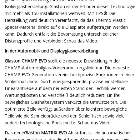
Isolierglasherstellung. Glaston ist der Erfinder dieser Technologie
mit mehr als 150 Installationen weltweit. Mit TPS
®
Die
Herstellung wird deutlich vereinfacht, da das Thermo Plastic
Spacer-Material direkt auf die Glasplatte aufgetragen werden
kann. Dadurch entfällt die Bevorratung unterschiedlicher
Distanzprofile und Verbinder. Schau das Video.
In der Automobil- und Displayglasverarbeitung
Glaston CHAMP EVO
stellt die neueste Entwicklung in der
CHAMP-Automobilglas-Vorverarbeitungslinie dar. Die neueste
CHAMP EVO-Generation vereint hochpräzise Funktionen in einer
Schleifmaschine. Durch energiesparende, präzise einstellbare
Linearantriebe auf dem neuesten Stand der Technik werden
Wartungskosten und Verschleiß deutlich reduziert. Ein frei
bewegliches Glashaltesystem verkürzt die Umrüstzeiten. Die
optimierte Zelle verfügt außerdem über leichtere bewegliche
Teile wie die Schneidbrücke und den Schleiftisch sowie viele
andere technologische Fortschritte. Schau das Video.
Das neue
Glaston MATRIX EVO
Ab sofort ist ein automatischer
Biegeofen verfügbar, der die Art und Weise revolutioniert, wie