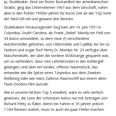
Ja, Studebaker. Einst ein fester Bestandteil der amerikanischen
Straße, ging das Unternehmen 1967 aus dem Geschäft, nahm
aber in den frühen 1950er-Jahren für kurze Zeit an der Top-Serie
der NASCAR teil und gewann drei Rennen.
Studebakers herausragender Sieg kam am 16. Juni 1951 in
Columbia, South Carolina, als Frank „Rebel“ Mundy ein Feld von
34 Autos umrundete, zu dem neun (!) verschiedene
Autohersteller gehörten, von Oldsmobile und Cadillac bis hin zu
Hudson und sogar fünf Henry J’s. Mundys Nr. 23 verfügte über
Maschendraht, der über die vordere Stoßstange gespannt war,
um zu verhindern, dass rote Lehmbrocken in den Kühlergrill
gelangen, und über ein rundes, offenes Nasenstück, das
entweder wie die Spitze eines Torpedos aus dem Zweiten
Weltkrieg oder wie Hans Zarkovs Raumschiff aus einem alten
Flash-Gordon-Film aussah.
Wie in unseren letzten Top 5 erwähnt, wäre es sehr einfach
gewesen, die Liste der schönsten Autos nur mit Einträgen von
Richard Petty zu füllen. Wenn ein Fahrer in 35 Jahren jedoch
1.184 Rennen startet, muss er auch ein paar Fehler machen.