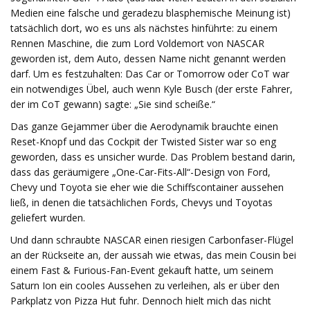
Medien eine falsche und geradezu blasphemische Meinung ist)
tatsächlich dort, wo es uns als nächstes hinführte: zu einem
Rennen Maschine, die zum Lord Voldemort von NASCAR
geworden ist, dem Auto, dessen Name nicht genannt werden
darf. Um es festzuhalten: Das Car or Tomorrow oder CoT war
ein notwendiges Übel, auch wenn Kyle Busch (der erste Fahrer,
der im CoT gewann) sagte: „Sie sind scheiße.“
Das ganze Gejammer über die Aerodynamik brauchte einen
Reset-Knopf und das Cockpit der Twisted Sister war so eng
geworden, dass es unsicher wurde. Das Problem bestand darin,
dass das geräumigere „One-Car-Fits-All“-Design von Ford,
Chevy und Toyota sie eher wie die Schiffscontainer aussehen
ließ, in denen die tatsächlichen Fords, Chevys und Toyotas
geliefert wurden.
Und dann schraubte NASCAR einen riesigen Carbonfaser-Flügel
an der Rückseite an, der aussah wie etwas, das mein Cousin bei
einem Fast & Furious-Fan-Event gekauft hatte, um seinem
Saturn Ion ein cooles Aussehen zu verleihen, als er über den
Parkplatz von Pizza Hut fuhr. Dennoch hielt mich das nicht