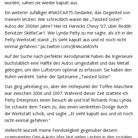
wurden, sahen sie wieder kaputt aus.
Ein weiterer zufälliger #NASCAR75-Gedanke, das Gegenteil von
meinem letzten. Wie schrecklich waren die „Twisted Sister“-
Autos der 2000er Jahre? Hier ist Harvicks Chevy '07, über Reddit-
Benutzer SkittleCar1. Wie Lynda Petty zu mir sagte, als ich in der
Petty-Werkstatt stand: „Es sieht kaputt aus und ist noch nicht
einmal gefahren.“ pic.twitter.com/J84AcaMGVN
Auf der Suche nach perfekter Aerodynamik haben die Ingenieure
buchstäblich eine Hälfte des Autos umgestaltet und das Metall
gebogen, um den Luftstrom optimal zu erfassen. Sie haben den
Ruhm verdreht. Siehe: der Spitzname „Twisted Sister“.
Das ging jahrelang so, aber der Höhepunkt der Toffee-Maschine
war zwischen 2006 und 2007. Während dieser Zeit stattete ich
Petty Enterprises einen Besuch ab und traf Richards Frau Lynda.
Sie schaute dem Team zu, das einen verdrehten Dodge durch
die Werkstatt schob, und sagte: „Er sieht kaputt aus und ist noch
nicht einmal gefahren.“
Vielleicht wurzelt meine Feindseligkeit gegenüber diesem
sogenannten Gen-4-Auto (das laut vielen Leuten in den sozialen