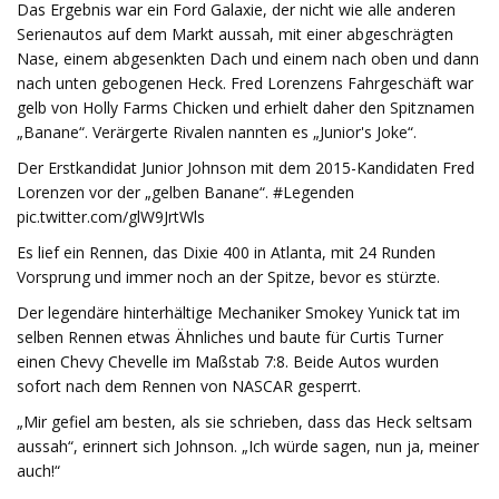
Das Ergebnis war ein Ford Galaxie, der nicht wie alle anderen
Serienautos auf dem Markt aussah, mit einer abgeschrägten
Nase, einem abgesenkten Dach und einem nach oben und dann
nach unten gebogenen Heck. Fred Lorenzens Fahrgeschäft war
gelb von Holly Farms Chicken und erhielt daher den Spitznamen
„Banane“. Verärgerte Rivalen nannten es „Junior's Joke“.
Der Erstkandidat Junior Johnson mit dem 2015-Kandidaten Fred
Lorenzen vor der „gelben Banane“. #Legenden
pic.twitter.com/glW9JrtWls
Es lief ein Rennen, das Dixie 400 in Atlanta, mit 24 Runden
Vorsprung und immer noch an der Spitze, bevor es stürzte.
Der legendäre hinterhältige Mechaniker Smokey Yunick tat im
selben Rennen etwas Ähnliches und baute für Curtis Turner
einen Chevy Chevelle im Maßstab 7:8. Beide Autos wurden
sofort nach dem Rennen von NASCAR gesperrt.
„Mir gefiel am besten, als sie schrieben, dass das Heck seltsam
aussah“, erinnert sich Johnson. „Ich würde sagen, nun ja, meiner
auch!“