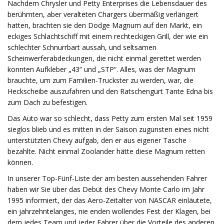
Nachdem Chrysler und Petty Enterprises die Lebensdauer des
berühmten, aber veralteten Chargers übermäßig verlängert
hatten, brachten sie den Dodge Magnum auf den Markt, ein
eckiges Schlachtschiff mit einem rechteckigen Grill, der wie ein
schlechter Schnurrbart aussah, und seltsamen
Scheinwerferabdeckungen, die nicht einmal gerettet werden
konnten Aufkleber „43“ und „STP“. Alles, was der Magnum
brauchte, um zum Familien-Truckster zu werden, war, die
Heckscheibe auszufahren und den Ratschengurt Tante Edna bis
zum Dach zu befestigen.
Das Auto war so schlecht, dass Petty zum ersten Mal seit 1959
sieglos blieb und es mitten in der Saison zugunsten eines nicht
unterstützten Chevy aufgab, den er aus eigener Tasche
bezahlte. Nicht einmal Zoolander hätte diese Magnum retten
können.
In unserer Top-Fünf-Liste der am besten aussehenden Fahrer
haben wir Sie über das Debüt des Chevy Monte Carlo im Jahr
1995 informiert, der das Aero-Zeitalter von NASCAR einläutete,
ein jahrzehntelanges, nie enden wollendes Fest der Klagen, bei
dem jedes Team und jeder Fahrer über die Vorteile des anderen