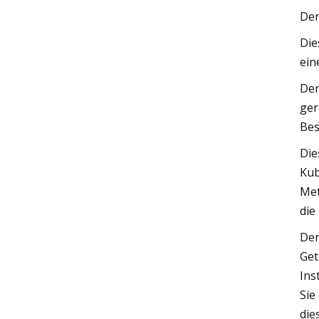
Der
Die
ein
Der
ger
Bes
Die
Kub
Met
die
Der
Get
Ins
Sie
die