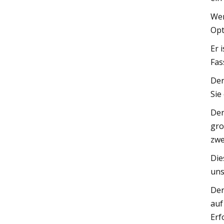
Wen
Opt
Er 
Fas
Der
Sie
Der
gro
zwe
Die
uns
Der
auf
Erf