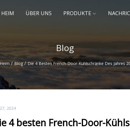
HEIM
ÜBER UNS
PRODUKTE
NACHRI
Blog
/
/
Heim
Blog
Die 4 Besten French-Door-Kühlschränke Des Jahres 2
 27, 2024
ie 4 besten French-Door-Kühls