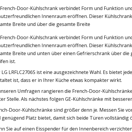
 French-Door-Kühlschrank verbindet Form und Funktion und v
utzerfreundlichen Innenraum eröffnen. Dieser Kühlschrank
023
amte Breite und über die gesamte Breite
ed insulating glass production
 French-Door-Kühlschrank verbindet Form und Funktion und v
C at Felbermayer Fenster und
utzerfreundlichen Innenraum eröffnen. Dieser Kühlschrank
amte Breite und unten über einen Gefrierschrank über die g
fen ist.
 LG LRFLC2706S ist eine ausgezeichnete Wahl. Es bietet j
taltet ist, dass er in Ihrer Küche etwas kompakter wirkt.
unseren Umfragen rangieren die French-Door-Kühlschränke v
ter Stelle. Als nächstes folgen GE-Kühlschränke mit besser
nch-Door-Kühlschränke sind größer denn je. Messen Sie vor
 genügend Platz bietet, damit sich beide Türen vollständig ö
n Sie auf einen Eisspender für den Innenbereich verzichte