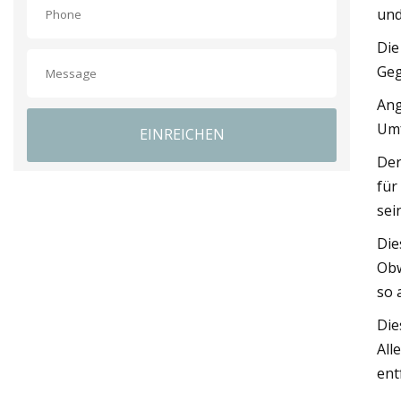
und
Die
Geg
Ang
Umf
EINREICHEN
Der
für
sei
Die
Obw
so 
Die
All
ent