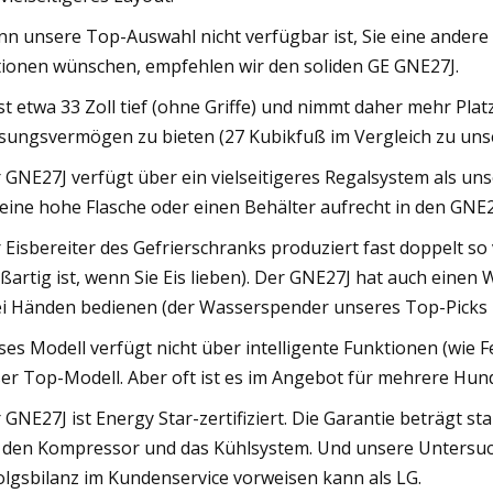
n unsere Top-Auswahl nicht verfügbar ist, Sie eine andere
ionen wünschen, empfehlen wir den soliden GE GNE27J.
ist etwa 33 Zoll tief (ohne Griffe) und nimmt daher mehr Plat
sungsvermögen zu bieten (27 Kubikfuß im Vergleich zu unse
 GNE27J verfügt über ein vielseitigeres Regalsystem als u
 eine hohe Flasche oder einen Behälter aufrecht in den GNE27
 Eisbereiter des Gefrierschranks produziert fast doppelt so 
ßartig ist, wenn Sie Eis lieben). Der GNE27J hat auch einen
i Händen bedienen (der Wasserspender unseres Top-Picks k
ses Modell verfügt nicht über intelligente Funktionen (wie 
er Top-Modell. Aber oft ist es im Angebot für mehrere Hund
 GNE27J ist Energy Star-zertifiziert. Die Garantie beträgt 
 den Kompressor und das Kühlsystem. Und unsere Untersuc
olgsbilanz im Kundenservice vorweisen kann als LG.