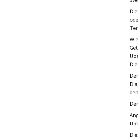
Stel
Die
ode
Tem
Wie
Get
Upg
Die
Der
Dia
den
Der
Ang
Umf
Die