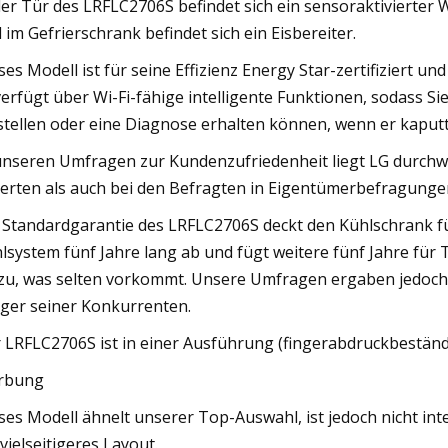
der Tür des LRFLC2706S befindet sich ein sensoraktivierter
 im Gefrierschrank befindet sich ein Eisbereiter.
ses Modell ist für seine Effizienz Energy Star-zertifiziert un
verfügt über Wi-Fi-fähige intelligente Funktionen, sodass 
stellen oder eine Diagnose erhalten können, wenn er kaputt
unseren Umfragen zur Kundenzufriedenheit liegt LG durchwe
erten als auch bei den Befragten in Eigentümerbefragung
 Standardgarantie des LRFLC2706S deckt den Kühlschrank fü
lsystem fünf Jahre lang ab und fügt weitere fünf Jahre für 
zu, was selten vorkommt. Unsere Umfragen ergaben jedoch, 
iger seiner Konkurrenten.
 LRFLC2706S ist in einer Ausführung (fingerabdruckbeständig
rbung
ses Modell ähnelt unserer Top-Auswahl, ist jedoch nicht int
 vielseitigeres Layout.