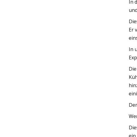
In 
und
Die
Er 
ein
In 
Exp
Die
Küh
hin
ein
Der
We
Die
ein