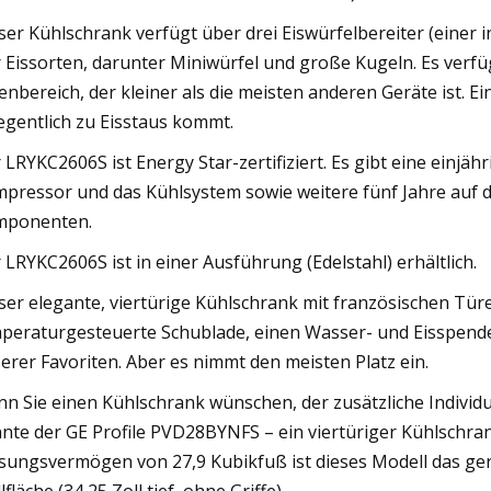
ser Kühlschrank verfügt über drei Eiswürfelbereiter (einer i
r Eissorten, darunter Miniwürfel und große Kugeln. Es ver
enbereich, der kleiner als die meisten anderen Geräte ist. E
egentlich zu Eisstaus kommt.
 LRYKC2606S ist Energy Star-zertifiziert. Es gibt eine einjä
pressor und das Kühlsystem sowie weitere fünf Jahre auf die 
mponenten.
 LRYKC2606S ist in einer Ausführung (Edelstahl) erhältlich.
ser elegante, viertürige Kühlschrank mit französischen Tür
peraturgesteuerte Schublade, einen Wasser- und Eisspen
erer Favoriten. Aber es nimmt den meisten Platz ein.
n Sie einen Kühlschrank wünschen, der zusätzliche Individu
nte der GE Profile PVD28BYNFS – ein viertüriger Kühlschra
sungsvermögen von 27,9 Kubikfuß ist dieses Modell das ger