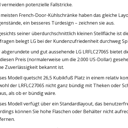
 vermeiden potenzielle Fallstricke.
 meisten French-Door-Kühlschränke haben das gleiche Layou
enstände, ein besseres Türdesign – zeichnen sie aus.
esichts seiner überdurchschnittlich kleinen Stellfläche ist 
ragen belegt LG bei der Kundenzufriedenheit durchweg Spi
 abgerundete und gut aussehende LG LRFLC2706S bietet die 
 diesen Preis (normalerweise um die 2.000 US-Dollar) ges
ne Zuverlässigkeit bekannt ist.
ses Modell quetscht 26,5 Kubikfuß Platz in einem relativ ko
ohl der LRFLC2706S nicht ganz bündig mit Theken oder Sch
aus, als ob er bündig wäre.
ses Modell verfügt über ein Standardlayout, das benutzerfreu
erdings können Sie hohe Flaschen oder Behälter nicht aufr
fernen.