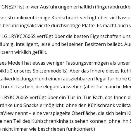
 GNE27J ist in vier Ausführungen erhältlich (fingerabdruckb
ser stromlinienförmige Kühlschrank verfügt über viel Fass
e berührungsaktivierte durchsichtige Platte. Es macht auch v
 LG LRYKC2606S verfügt über die besten Eigenschaften uns
äumig, intelligent, leise und bei seinen Besitzern beliebt. 
itzern wirklich gefällt.
ses Modell hat etwas weniger Fassungsvermögen als unser S
ikfuß unseres Spitzenmodells). Aber das Innere dieses Kühl
allverkleidungen und einem ausziehbaren Regal für hohe G
 Türen Taschen, die elegant aussehen (aber für manche Men
 LRYKC2606S verfügt über ein Tür-in-Tür-Fach, das Ihnen d
ränke und Snacks ermöglicht, ohne den Kühlschrank vollstä
taView nennt – eine verspiegelte Oberfläche, die sich beim K
 einen Teil des Kühlschrankinhalts sehen können, ohne ihn ö
s nicht immer wie beschrieben funktioniert.)