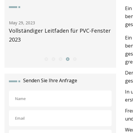
Ein
ben
May 30, 2023
May 26, 2
ges
ster
Anbieter von PVC-Fenstern in meiner
Automat
Ein
Nähe bewerteten 2023
by LiSE
ben
Türen
ges
grei
Der
Senden Sie Ihre Anfrage
ges
In 
ers
Fre
und
Wen