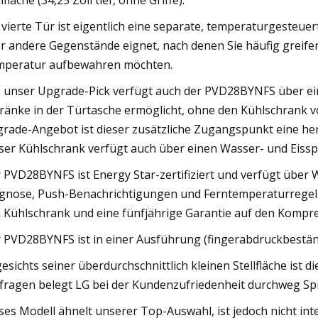
lfläche (34,25 Zoll tief, ohne Griffe).
 vierte Tür ist eigentlich eine separate, temperaturgesteuer
r andere Gegenstände eignet, nach denen Sie häufig greifen 
peratur aufbewahren möchten.
 unser Upgrade-Pick verfügt auch der PVD28BYNFS über eine
ränke in der Türtasche ermöglicht, ohne den Kühlschrank v
rade-Angebot ist dieser zusätzliche Zugangspunkt eine her
ser Kühlschrank verfügt auch über einen Wasser- und Eisspen
 PVD28BYNFS ist Energy Star-zertifiziert und verfügt über Wi
gnose, Push-Benachrichtigungen und Ferntemperaturregelun
 Kühlschrank und eine fünfjährige Garantie auf den Kompr
 PVD28BYNFS ist in einer Ausführung (fingerabdruckbeständi
esichts seiner überdurchschnittlich kleinen Stellfläche ist 
ragen belegt LG bei der Kundenzufriedenheit durchweg Spi
ses Modell ähnelt unserer Top-Auswahl, ist jedoch nicht int