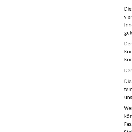
Die
vie
Inn
gel
Der
Kom
Ko
Der
Die
tem
uns
Wen
kön
Fas