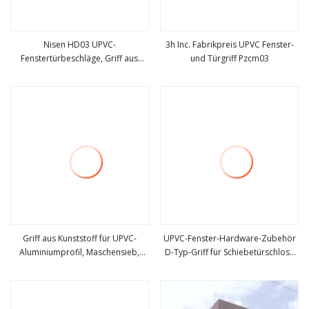
Nisen HD03 UPVC-
3h Inc. Fabrikpreis UPVC Fenster-
Fenstertürbeschläge, Griff aus
und Türgriff Pzcm03
mehr sehen
mehr sehen
Aluminiumlegierung für UPVC-
Einwärts- und Schiebefenster
Griff aus Kunststoff für UPVC-
UPVC-Fenster-Hardware-Zubehör
Aluminiumprofil, Maschensieb,
D-Typ-Griff für Schiebetürschloss
mehr sehen
mehr sehen
Fenster, Tür, Netzgriff, Schloss,
Nisen HD16
Nisen NT