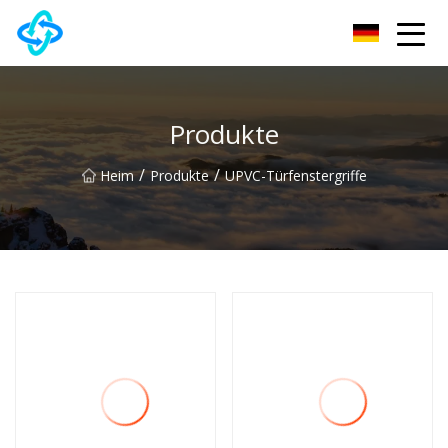
Chongqing UPVC Door Lock Group Co., Ltd
Produkte
/
/
Heim
Produkte
UPVC-Türfenstergriffe