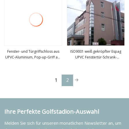
Fenster- und Türgriffschloss aus
ISO9001 weiß gekröpfter Espag
UPVC-Aluminium, Pop-up-Griff aus
UPVC Fenstertür-Schrank-
mehr sehen
mehr sehen
Edelstahl, Aluminium und Zink,
Hardware-Griff
HD04
1
2
Ihre Perfekte Golfstadion-Auswahl
Melden Sie sich für unseren monatlichen Newsletter an, um