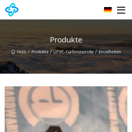
Chongqing UPVC Door Lock Group Co., Ltd
Produkte
/
/
/
Heim
Produkte
UPVC-Türfensterrolle
Einzelheiten