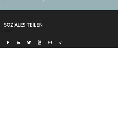
SOZIALES TEILEN
LINKS
Heim
Über uns
Produkte
Nachricht
Blog
Kontaktiere uns
Seitenverzeichnis
Privacy Policy
KATEGORIEN