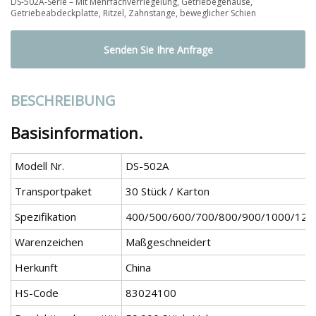
DS-502A-Serie – Mit Mehrfachverriegelung, Getriebegehäuse,
Getriebeabdeckplatte, Ritzel, Zahnstange, beweglicher Schien
Senden Sie Ihre Anfrage
BESCHREIBUNG
Basisinformation.
Modell Nr.
DS-502A
Transportpaket
30 Stück / Karton
Spezifikation
400/500/600/700/800/900/1000/120
Warenzeichen
Maßgeschneidert
Herkunft
China
HS-Code
83024100