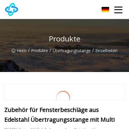
Chongqing UPVC Door Lock Group Co., Ltd
Produkte
/
/
/
Heim
Produkte
Übertragungsstange
Einzelheiten
Zubehör für Fensterbeschläge aus
Edelstahl Übertragungsstange mit Multi