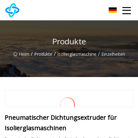
Chongqing UPVC Door Lock Group Co., Ltd
Produkte
/
/
/
Heim
Produkte
Isolierglasmaschine
Einzelheiten
Pneumatischer Dichtungsextruder für
Isolierglasmaschinen