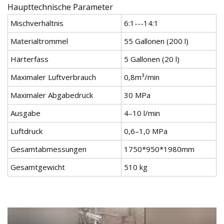
Haupttechnische Parameter
Mischverhältnis
6:1---14:1
Materialtrommel
55 Gallonen (200 l)
Härterfass
5 Gallonen (20 l)
Maximaler Luftverbrauch
0,8m³/min
Maximaler Abgabedruck
30 MPa
Ausgabe
4–10 l/min
Luftdruck
0,6–1,0 MPa
Gesamtabmessungen
1750*950*1980mm
Gesamtgewicht
510 kg