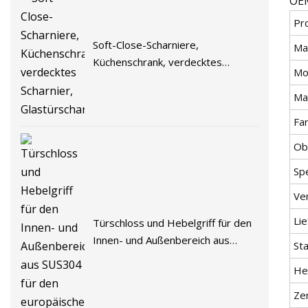
OEM
Pr
Soft-Close-Scharniere,
Ma
Küchenschrank, verdecktes
Mo
Scharnier, Glastürscharnier
Mat
Fa
Ob
Sp
Ve
Lie
Türschloss und Hebelgriff für den
Innen- und Außenbereich aus
St
SUS304 für den europäischen
He
Markt
Zer