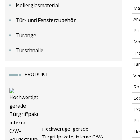
Isolierglasmaterial
Ma
An
Tür- und Fensterzubehör
Pr
Türangel
Mod
Türschnalle
Tr
Fa
PRODUKT
Ve
Ro
Lo
Ex
Pr
Hochwertige, gerade
He
Türgriffpakete, interne C/W-