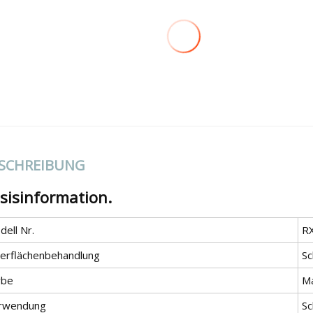
SCHREIBUNG
sisinformation.
ell Nr.
R
erflächenbehandlung
S
rbe
M
rwendung
Sc