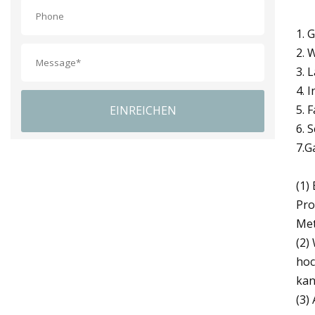
1. 
2. 
3. 
4. 
5. 
EINREICHEN
6. 
7.G
(1)
Pro
Met
(2)
hoc
kan
(3)