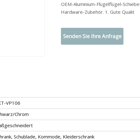
OEM-Aluminium-Flügelflügel-Schiebet
Hardware-Zubehör. 1. Gute Qualit
Senden Sie Ihre Anfrage
XT-VP106
chwarz/Chrom
aßgeschneidert
hrank, Schublade, Kommode, Kleiderschrank