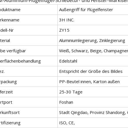
-Aluminium-Flügelflügel-Schiebetür- und Fenster-Markise
oduktname
Außengriff für Flügelfenster
rkenname
3H INC.
dell-Nr
ZY15
erial
Aluminiumlegierung, Zinklegierung
rbe verfügbar
Weiß, Schwarz, Beige, Champagner
erflächenbehandlung
Edelstahl
ez.
Entspricht der Größe des Bildes
rpackung
PP-Beutel innen, Karton außen
ferzeit
25-30 Tage
artport
Foshan
rkunftsort
Stadt Qingdao, Provinz Shandong, 
tifizierung
ISO, CE,