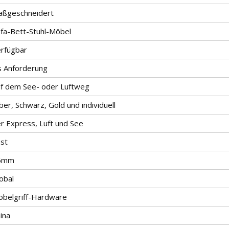
aßgeschneidert
fa-Bett-Stuhl-Möbel
rfügbar
s Anforderung
f dem See- oder Luftweg
lber, Schwarz, Gold und individuell
r Express, Luft und See
st
6mm
obal
belgriff-Hardware
ina