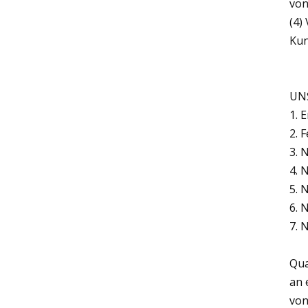
von
(4)
Kun
UN
1. 
2. 
3. 
4. 
5. 
6. 
7. 
Qua
an 
von