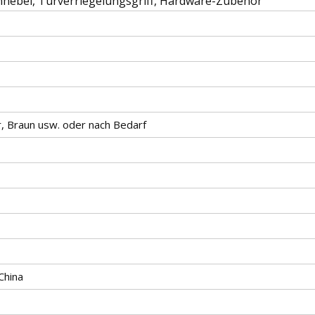
nhebel, Türverriegelungsgriff, Hardware-Zubehör
, Braun usw. oder nach Bedarf
China