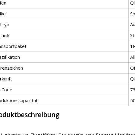
fen
Q
ikel
So
l typ
Au
chnik
S
ansportpaket
1
zifikation
Al
renzeichen
O
rkunft
Qi
-Code
7
oduktionskapazität
50
oduktbeschreibung