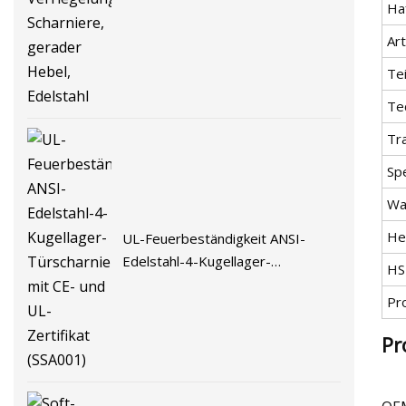
Ha
Verriegelungen, Scharniere,
gerader Hebel, Edelstahl
Art
Tei
Te
Tr
Spe
Wa
He
UL-Feuerbeständigkeit ANSI-
Edelstahl-4-Kugellager-
HS
Türscharnier mit CE- und UL-
Pr
Zertifikat (SSA001)
Pr