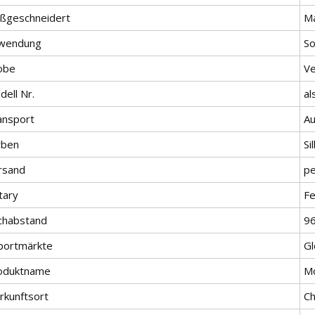
ßgeschneidert
M
wendung
So
obe
Ve
ell Nr.
al
ansport
Au
rben
Si
rsand
pe
tary
Fe
chabstand
9
portmärkte
Gl
oduktname
Mö
rkunftsort
Ch