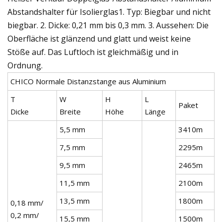
Abstandshalter für Isolierglas1. Typ: Biegbar und nicht
biegbar. 2. Dicke: 0,21 mm bis 0,3 mm. 3. Aussehen: Die
Oberfläche ist glänzend und glatt und weist keine
Stöße auf. Das Luftloch ist gleichmäßig und in
Ordnung.
CHICO Normale Distanzstange aus Aluminium
T
W
H
L
Paket
Dicke
Breite
Höhe
Länge
5,5 mm
3410m
7,5 mm
2295m
9,5 mm
2465m
11,5 mm
2100m
13,5 mm
1800m
0,18 mm/
0,2 mm/
15,5 mm
1500m