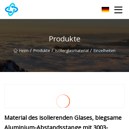
Chongqing UPVC Door Lock Group Co., Ltd
Produkte
/
/
/
Heim
Produkte
Isolierglasmaterial
Einzelheiten
Material des isolierenden Glases, biegsame
Aluminium-Abstandsstange mit 3003-