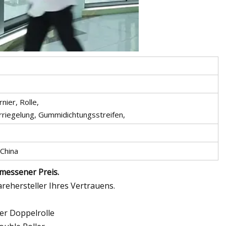
nier, Rolle,
rriegelung, Gummidichtungsstreifen,
China
emessener Preis.
rehersteller Ihres Vertrauens.
er Doppelrolle