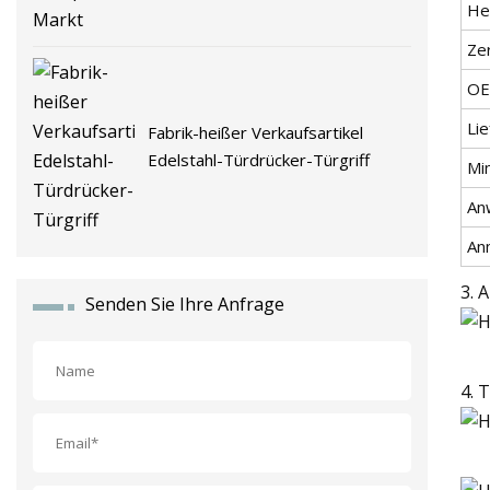
He
Zer
OE
Lie
Fabrik-heißer Verkaufsartikel
Edelstahl-Türdrücker-Türgriff
Mi
An
An
3. 
Senden Sie Ihre Anfrage
4. 