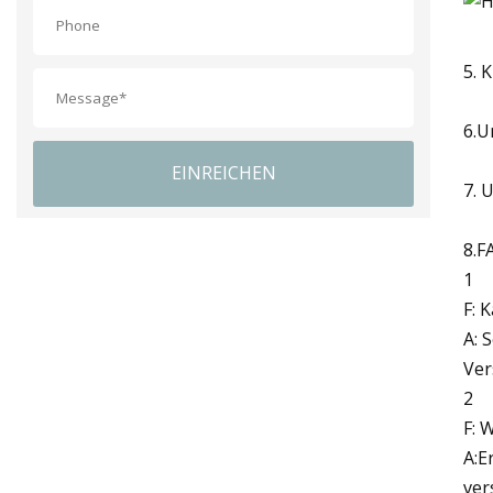
5. 
6.U
EINREICHEN
7. 
8.F
1
F: 
A: 
Ver
2
F: 
A:E
ver