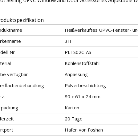
roduktspezifikation
oduktname
Heißverkauftes UPVC-Fenster- und
rkenname
3H
dell-Nr
PLTS02C-AS
erial
Kohlenstoffstahl
rbe verfügbar
Anpassung
erflächenbehandlung
Pulverbeschichtung
ez.
80 x 61 x 24 mm
rpackung
Karton
ferzeit
20 Tage
artport
Hafen von Foshan