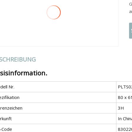
G
SCHREIBUNG
sisinformation.
ell Nr.
PLTS0
zifikation
80 x 6
renzeichen
3H
rkunft
In Chin
-Code
83022