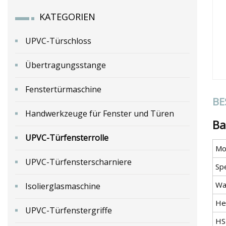
KATEGORIEN
UPVC-Türschloss
Übertragungsstange
Fenstertürmaschine
BE
Handwerkzeuge für Fenster und Türen
Ba
UPVC-Türfensterrolle
Mod
UPVC-Türfensterscharniere
Spe
Wa
Isolierglasmaschine
He
UPVC-Türfenstergriffe
HS