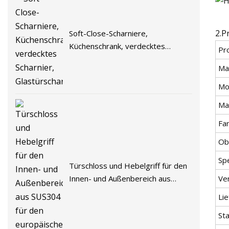
2.P
Soft-Close-Scharniere,
Küchenschrank, verdecktes
Pr
Scharnier, Glastürscharnier
Ma
Mo
Mat
Fa
Ob
Sp
Türschloss und Hebelgriff für den
Innen- und Außenbereich aus
Ve
SUS304 für den europäischen
Lie
Markt
St