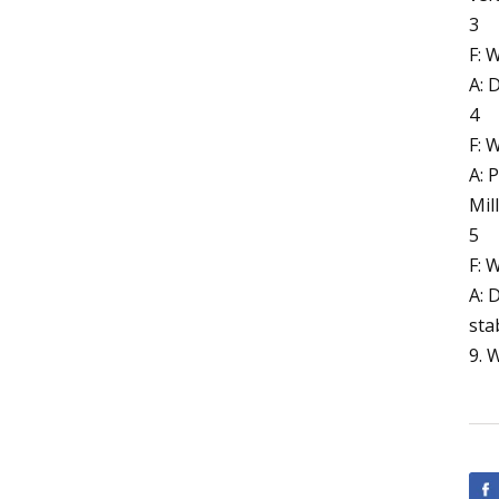
3
F: 
A: 
4
F: 
A: 
Mil
5
F: 
A: 
sta
9. 