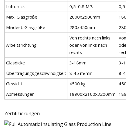
Luftdruck
0,5–0,8 MPa
0,5–
Max. Glasgröße
2000x2500mm
1800
Mindest. Glasgröße
280x450mm
280
Von rechts nach links
Von r
Arbeitsrichtung
oder von links nach
oder 
rechts
recht
Glasdicke
3-18mm
3-1
Übertragungsgeschwindigkeit
8-45 m/min
8-45
Gewicht
4500 kg
4500
Abmessungen
18900x2100x3200mm
1890
Zertifizierungen