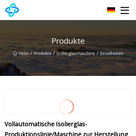
Chongqing UPVC Door Lock Group Co., Ltd
Produkte
/
/
/
Heim
Produkte
Isolierglasmaschine
Einzelheiten
Vollautomatische Isolierglas-
Produktionslinie/Maschine zur Herstellung