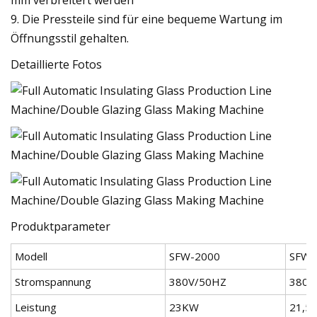
9. Die Pressteile sind für eine bequeme Wartung im
Öffnungsstil gehalten.
Detaillierte Fotos
Produktparameter
Modell
SFW-2000
SFW-
Stromspannung
380V/50HZ
380V
Leistung
23KW
21,5