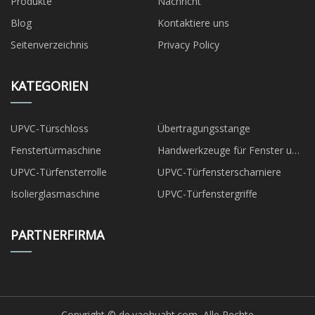
Produkte
Nachricht
Blog
Kontaktiere uns
Seitenverzeichnis
Privacy Policy
KATEGORIEN
UPVC-Türschloss
Übertragungsstange
Fenstertürmaschine
Handwerkzeuge für Fenster und
Türen
UPVC-Türfensterrolle
UPVC-Türfensterscharniere
Isolierglasmaschine
UPVC-Türfenstergriffe
PARTNERFIRMA
Copyright © de.yaohuaht.com, Alle Rechte