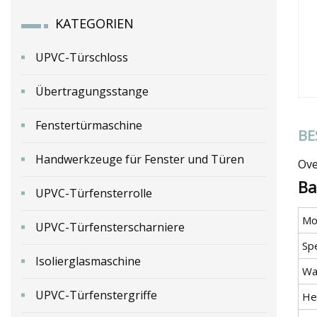
KATEGORIEN
UPVC-Türschloss
Übertragungsstange
Fenstertürmaschine
BE
Handwerkzeuge für Fenster und Türen
Ove
Ba
UPVC-Türfensterrolle
Mod
UPVC-Türfensterscharniere
Spe
Isolierglasmaschine
Wa
UPVC-Türfenstergriffe
He