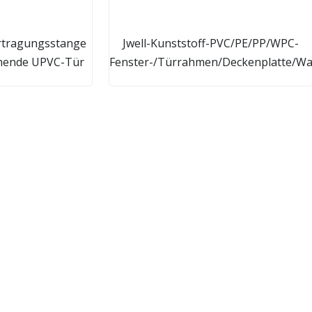
rtragungsstange
Jwell-Kunststoff-PVC/PE/PP/WPC-
fnende UPVC-Tür
Fenster-/Türrahmen/Deckenplatte/Wan