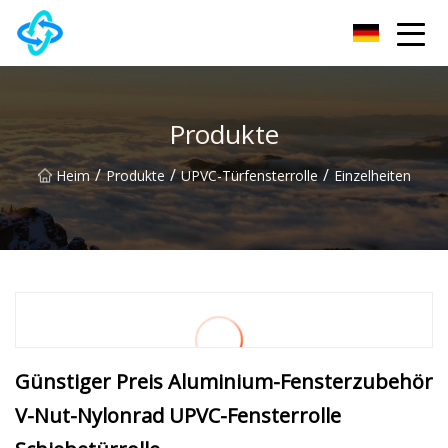
Chongqing UPVC Door Lock Group Co., Ltd
Produkte
/
/
/
Heim
Produkte
UPVC-Türfensterrolle
Einzelheiten
Günstiger Preis Aluminium-Fensterzubehör
V-Nut-Nylonrad UPVC-Fensterrolle