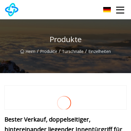
Chongqing UPVC Door Lock Group Co., Ltd
Produkte
/
/
/
Heim
Produkte
Türschnalle
Einzelheiten
Bester Verkauf, doppelseitiger,
hintereinander liegender Innentürgriff für