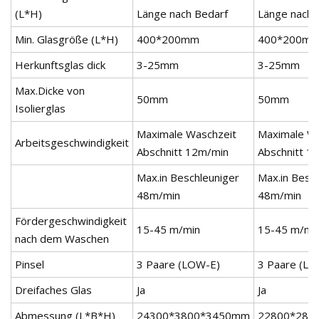
(L*H)
Länge nach Bedarf
Länge nach 
Min. Glasgröße (L*H)
400*200mm
400*200m
Herkunftsglas dick
3-25mm
3-25mm
Max.Dicke von
50mm
50mm
Isolierglas
Maximale Waschzeit
Maximale Wa
Arbeitsgeschwindigkeit
Abschnitt 12m/min
Abschnitt 1
Max.in Beschleuniger
Max.in Besc
48m/min
48m/min
Fördergeschwindigkeit
15-45 m/min
15-45 m/mi
nach dem Waschen
Pinsel
3 Paare (LOW-E)
3 Paare (LO
Dreifaches Glas
Ja
Ja
Abmessung (L*B*H)
24300*3800*3450mm
22800*280