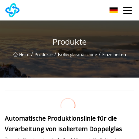
Chongqing UPVC Door Lock Group Co., Ltd
Produkte
/
/
/
Heim
Produkte
Isolierglasmaschine
Einzelheiten
Automatische Produktionslinie für die
Verarbeitung von isoliertem Doppelglas