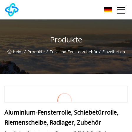
Chongqing UPVC Door Lock Group Co., Ltd
Produkte
/
/
/
Heim
Produkte
Tür- Und Fensterzubehör
Einzelheiten
Aluminium-Fensterrolle, Schiebetürrolle,
Riemenscheibe, Radlager, Zubehör