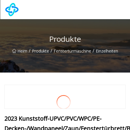
Chongqing UPVC Door Lock Group Co., Ltd
Produkte
/
/
/
Heim
Produkte
Fenstertürmaschine
Einzelheiten
2023 Kunststoff-UPVC/PVC/WPC/PE-
Decken-/Wandpaneel/Zaun/Fenstertürbrett/Bod