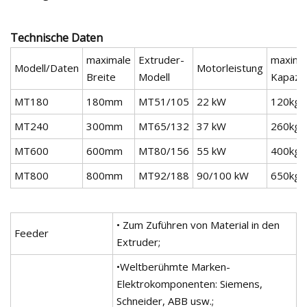
Technische Daten
maximale
Extruder-
maxima
Modell/Daten
Motorleistung
Breite
Modell
Kapazit
MT180
180mm
MT51/105
22 kW
120kg/
MT240
300mm
MT65/132
37 kW
260kg/
MT600
600mm
MT80/156
55 kW
400kg/
MT800
800mm
MT92/188
90/100 kW
650kg/
• Zum Zuführen von Material in den
Feeder
Extruder;
•Weltberühmte Marken-
Elektrokomponenten: Siemens,
Schneider, ABB usw.;