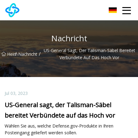
Chongqing UPVC Door Lock Group Co., Ltd
Nachricht
US-General Sagt, Der Talisman-Säbel Bereitet
/
/
Heim
Nachricht
Verbündete Auf Das Hoch Vor
Jul 03, 2023
US-General sagt, der Talisman-Säbel
bereitet Verbündete auf das Hoch vor
Wählen Sie aus, welche Defense.gov-Produkte in Ihren
Posteingang geliefert werden sollen.