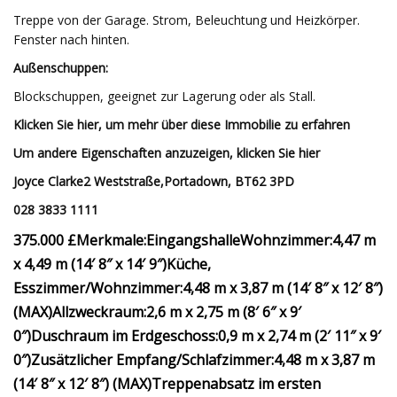
Treppe von der Garage. Strom, Beleuchtung und Heizkörper.
Fenster nach hinten.
Außenschuppen:
Blockschuppen, geeignet zur Lagerung oder als Stall.
Klicken Sie hier, um mehr über diese Immobilie zu erfahren
Um andere Eigenschaften anzuzeigen, klicken Sie hier
Joyce Clarke
2 Weststraße,
Portadown, BT62 3PD
028 3833 1111
375.000 £
Merkmale:
Eingangshalle
Wohnzimmer:
4,47 m
x 4,49 m (14′ 8″ x 14′ 9″)
Küche,
Esszimmer/Wohnzimmer:
4,48 m x 3,87 m (14′ 8″ x 12′ 8″)
(MAX)
Allzweckraum:
2,6 m x 2,75 m (8′ 6″ x 9′
0″)
Duschraum im Erdgeschoss:
0,9 m x 2,74 m (2′ 11″ x 9′
0″)
Zusätzlicher Empfang/Schlafzimmer:
4,48 m x 3,87 m
(14′ 8″ x 12′ 8″) (MAX)
Treppenabsatz im ersten