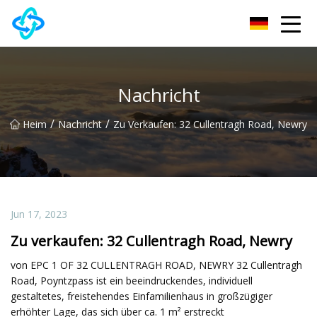
Chongqing UPVC Door Lock Group Co., Ltd
Nachricht
/
/
Heim
Nachricht
Zu Verkaufen: 32 Cullentragh Road, Newry
Jun 17, 2023
Zu verkaufen: 32 Cullentragh Road, Newry
von EPC 1 OF 32 CULLENTRAGH ROAD, NEWRY 32 Cullentragh
Road, Poyntzpass ist ein beeindruckendes, individuell
gestaltetes, freistehendes Einfamilienhaus in großzügiger
erhöhter Lage, das sich über ca. 1 m² erstreckt