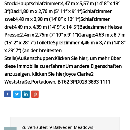
Stock:
Hauptschlafzimmer:
4,47 m x 5,57 m (14′ 8″ x 18′
3″)
Bad:
1,80 m x 2,76 m (5′ 11″ x 9′ 1″)
Schlafzimmer
zwei:
4,48 m x 3,98 m (14′ 8″ x 13′ 1″)
Schlafzimmer
drei:
4,49 m x 4,39 m (14′ 9″ x 14′ 5″)
Badezimmer:
Heisse
Presse:
2,4m x 2,76m (7′ 10″ x 9′ 1″)
Garage:
4,63 m x 8,7 m
(15′ 2″ x 28′ 7″)
Toilette
Spielzimmer:
4,46 m x 8,7 m (14′ 8″
x 28′ 7″) (an der breitesten
Stelle)
Außenschuppen:
Klicken Sie hier, um mehr über
diese Immobilie zu erfahren
Um andere Eigenschaften
anzuzeigen, klicken Sie hier
Joyce Clarke
2
Weststraße,
Portadown, BT62 3PD
028 3833 1111
Zu verkaufen: 9 Ballyeden Meadows,