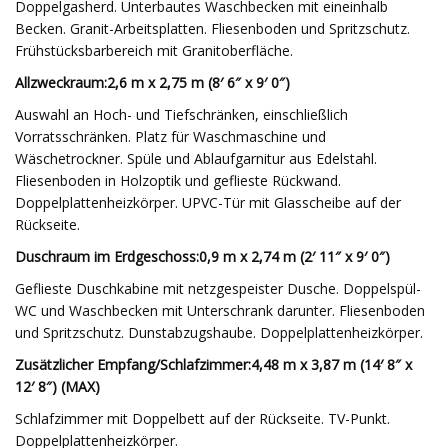
Doppelgasherd. Unterbautes Waschbecken mit eineinhalb
Becken. Granit-Arbeitsplatten. Fliesenboden und Spritzschutz.
Frühstücksbarbereich mit Granitoberfläche.
Allzweckraum:
2,6 m x 2,75 m (8′ 6″ x 9′ 0″)
Auswahl an Hoch- und Tiefschränken, einschließlich
Vorratsschränken. Platz für Waschmaschine und
Wäschetrockner. Spüle und Ablaufgarnitur aus Edelstahl.
Fliesenboden in Holzoptik und geflieste Rückwand.
Doppelplattenheizkörper. UPVC-Tür mit Glasscheibe auf der
Rückseite.
Duschraum im Erdgeschoss:
0,9 m x 2,74 m (2′ 11″ x 9′ 0″)
Geflieste Duschkabine mit netzgespeister Dusche. Doppelspül-
WC und Waschbecken mit Unterschrank darunter. Fliesenboden
und Spritzschutz. Dunstabzugshaube. Doppelplattenheizkörper.
Zusätzlicher Empfang/Schlafzimmer:
4,48 m x 3,87 m (14′ 8″ x
12′ 8″) (MAX)
Schlafzimmer mit Doppelbett auf der Rückseite. TV-Punkt.
Doppelplattenheizkörper.