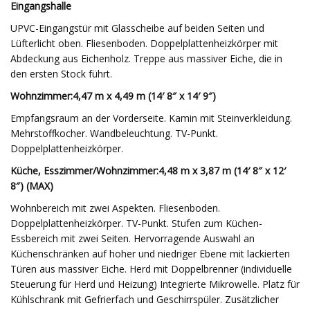
Eingangshalle
UPVC-Eingangstür mit Glasscheibe auf beiden Seiten und
Lüfterlicht oben. Fliesenboden. Doppelplattenheizkörper mit
Abdeckung aus Eichenholz. Treppe aus massiver Eiche, die in
den ersten Stock führt.
Wohnzimmer:
4,47 m x 4,49 m (14′ 8″ x 14′ 9″)
Empfangsraum an der Vorderseite. Kamin mit Steinverkleidung.
Mehrstoffkocher. Wandbeleuchtung. TV-Punkt.
Doppelplattenheizkörper.
Küche, Esszimmer/Wohnzimmer:
4,48 m x 3,87 m (14′ 8″ x 12′
8″) (MAX)
Wohnbereich mit zwei Aspekten. Fliesenboden.
Doppelplattenheizkörper. TV-Punkt. Stufen zum Küchen-
Essbereich mit zwei Seiten. Hervorragende Auswahl an
Küchenschränken auf hoher und niedriger Ebene mit lackierten
Türen aus massiver Eiche. Herd mit Doppelbrenner (individuelle
Steuerung für Herd und Heizung) Integrierte Mikrowelle. Platz für
Kühlschrank mit Gefrierfach und Geschirrspüler. Zusätzlicher