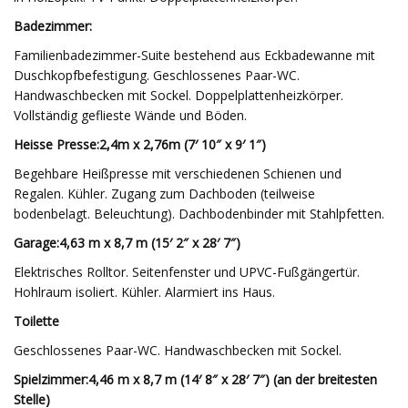
Badezimmer:
Familienbadezimmer-Suite bestehend aus Eckbadewanne mit
Duschkopfbefestigung. Geschlossenes Paar-WC.
Handwaschbecken mit Sockel. Doppelplattenheizkörper.
Vollständig geflieste Wände und Böden.
Heisse Presse:
2,4m x 2,76m (7′ 10″ x 9′ 1″)
Begehbare Heißpresse mit verschiedenen Schienen und
Regalen. Kühler. Zugang zum Dachboden (teilweise
bodenbelagt. Beleuchtung). Dachbodenbinder mit Stahlpfetten.
Garage:
4,63 m x 8,7 m (15′ 2″ x 28′ 7″)
Elektrisches Rolltor. Seitenfenster und UPVC-Fußgängertür.
Hohlraum isoliert. Kühler. Alarmiert ins Haus.
Toilette
Geschlossenes Paar-WC. Handwaschbecken mit Sockel.
Spielzimmer:
4,46 m x 8,7 m (14′ 8″ x 28′ 7″) (an der breitesten
Stelle)