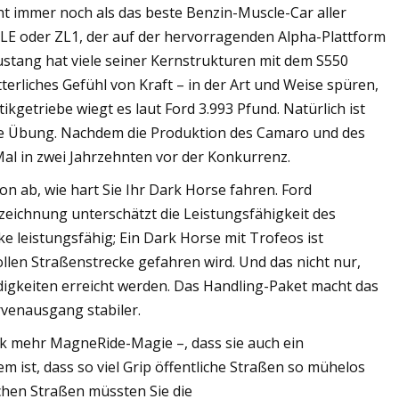
cht immer noch als das beste Benzin-Muscle-Car aller
1LE oder ZL1, der auf der hervorragenden Alpha-Plattform
Mustang hat viele seiner Kernstrukturen mit dem S550
rliches Gefühl von Kraft – in der Art und Weise spüren,
getriebe wiegt es laut Ford 3.993 Pfund. Natürlich ist
he Übung. Nachdem die Produktion des Camaro und des
al in zwei Jahrzehnten vor der Konkurrenz.
on ab, wie hart Sie Ihr Dark Horse fahren. Ford
ezeichnung unterschätzt die Leistungsfähigkeit des
ke leistungsfähig; Ein Dark Horse mit Trofeos ist
llen Straßenstrecke gefahren wird. Und das nicht nur,
gkeiten erreicht werden. Das Handling-Paket macht das
venausgang stabiler.
dank mehr MagneRide-Magie –, dass sie auch ein
ist, dass so viel Grip öffentliche Straßen so mühelos
chen Straßen müssten Sie die