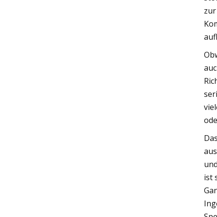
zur
Kom
auf
Obw
auc
Ric
ser
vie
ode
Das
aus
und
ist
Gan
Ing
Spe