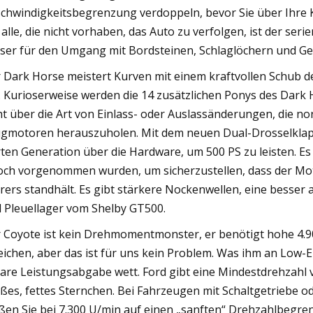
chwindigkeitsbegrenzung verdoppeln, bevor Sie über Ihre
 alle, die nicht vorhaben, das Auto zu verfolgen, ist der s
ser für den Umgang mit Bordsteinen, Schlaglöchern und Gew
 Dark Horse meistert Kurven mit einem kraftvollen Schub d
. Kurioserweise werden die 14 zusätzlichen Ponys des Dark
ht über die Art von Einlass- oder Auslassänderungen, die 
gmotoren herauszuholen. Mit dem neuen Dual-Drosselklapp
rten Generation über die Hardware, um 500 PS zu leisten. E
och vorgenommen wurden, um sicherzustellen, dass der Mo
rers standhält. Es gibt stärkere Nockenwellen, eine besse
 Pleuellager vom Shelby GT500.
 Coyote ist kein Drehmomentmonster, er benötigt hohe 4.9
eichen, aber das ist für uns kein Problem. Was ihm an Low-
eare Leistungsabgabe wett. Ford gibt eine Mindestdrehzahl 
ßes, fettes Sternchen. Bei Fahrzeugen mit Schaltgetriebe o
ßen Sie bei 7.300 U/min auf einen „sanften“ Drehzahlbegre