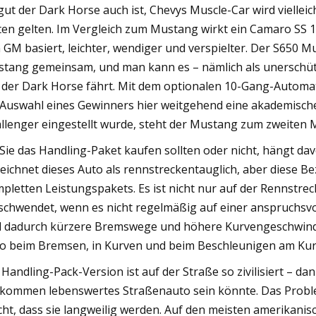
gut der Dark Horse auch ist, Chevys Muscle-Car wird viellei
ten gelten. Im Vergleich zum Mustang wirkt ein Camaro SS 
 GM basiert, leichter, wendiger und verspielter. Der S650 
tang gemeinsam, und man kann es – nämlich als unerschütte
 der Dark Horse fährt. Mit dem optionalen 10-Gang-Automatik
 Auswahl eines Gewinners hier weitgehend eine akademisc
llenger eingestellt wurde, steht der Mustang zum zweiten M
Sie das Handling-Paket kaufen sollten oder nicht, hängt dav
eichnet dieses Auto als rennstreckentauglich, aber diese B
pletten Leistungspakets. Es ist nicht nur auf der Rennstrec
schwendet, wenn es nicht regelmäßig auf einer anspruchsvo
l dadurch kürzere Bremswege und höhere Kurvengeschwindi
o beim Bremsen, in Kurven und beim Beschleunigen am Kur
 Handling-Pack-Version ist auf der Straße so zivilisiert – 
lkommen lebenswertes Straßenauto sein könnte. Das Problem 
ht, dass sie langweilig werden. Auf den meisten amerikanis