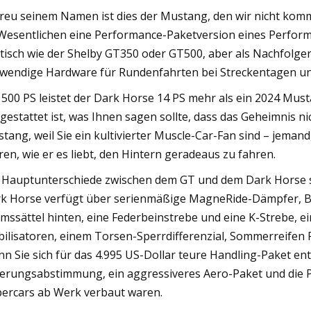
reu seinem Namen ist dies der Mustang, den wir nicht komm
Wesentlichen eine Performance-Paketversion eines Performa
tisch wie der Shelby GT350 oder GT500, aber als Nachfolge
wendige Hardware für Rundenfahrten bei Streckentagen un
 500 PS leistet der Dark Horse 14 PS mehr als ein 2024 Mus
gestattet ist, was Ihnen sagen sollte, dass das Geheimnis ni
tang, weil Sie ein kultivierter Muscle-Car-Fan sind – jemand
ren, wie er es liebt, den Hintern geradeaus zu fahren.
 Hauptunterschiede zwischen dem GT und dem Dark Horse si
k Horse verfügt über serienmäßige MagneRide-Dämpfer, B
mssättel hinten, eine Federbeinstrebe und eine K-Strebe, 
bilisatoren, einem Torsen-Sperrdifferenzial, Sommerreifen P
n Sie sich für das 4.995 US-Dollar teure Handling-Paket ent
erungsabstimmung, ein aggressiveres Aero-Paket und die Pir
ercars ab Werk verbaut waren.