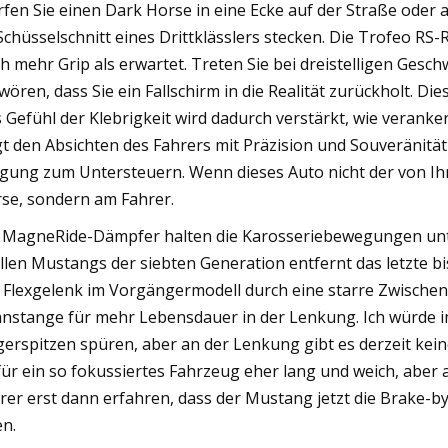
fen Sie einen Dark Horse in eine Ecke auf der Straße oder 
Schüsselschnitt eines Drittklässlers stecken. Die Trofeo R
h mehr Grip als erwartet. Treten Sie bei dreistelligen Gesc
wören, dass Sie ein Fallschirm in die Realität zurückholt. D
 Gefühl der Klebrigkeit wird dadurch verstärkt, wie verankert
gt den Absichten des Fahrers mit Präzision und Souveräni
gung zum Untersteuern. Wenn dieses Auto nicht der von Ihn
se, sondern am Fahrer.
 MagneRide-Dämpfer halten die Karosseriebewegungen unte
allen Mustangs der siebten Generation entfernt das letzte b
 Flexgelenk im Vorgängermodell durch eine starre Zwischen
nstange für mehr Lebensdauer in der Lenkung. Ich würde
gerspitzen spüren, aber an der Lenkung gibt es derzeit kei
 für ein so fokussiertes Fahrzeug eher lang und weich, aber 
rer erst dann erfahren, dass der Mustang jetzt die Brake-b
en.