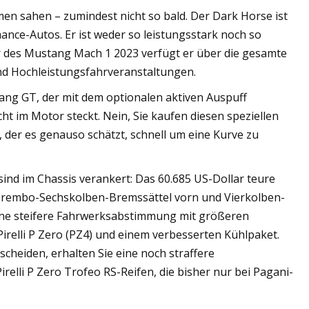
en sahen – zumindest nicht so bald. Der Dark Horse ist
nce-Autos. Er ist weder so leistungsstark noch so
r des Mustang Mach 1 2023 verfügt er über die gesamte
d Hochleistungsfahrveranstaltungen.
tang GT, der mit dem optionalen aktiven Auspuff
cht im Motor steckt. Nein, Sie kaufen diesen speziellen
, der es genauso schätzt, schnell um eine Kurve zu
nd im Chassis verankert: Das 60.685 US-Dollar teure
rembo-Sechskolben-Bremssättel vorn und Vierkolben-
eine steifere Fahrwerksabstimmung mit größeren
irelli P Zero (PZ4) und einem verbesserten Kühlpaket.
scheiden, erhalten Sie eine noch straffere
elli P Zero Trofeo RS-Reifen, die bisher nur bei Pagani-