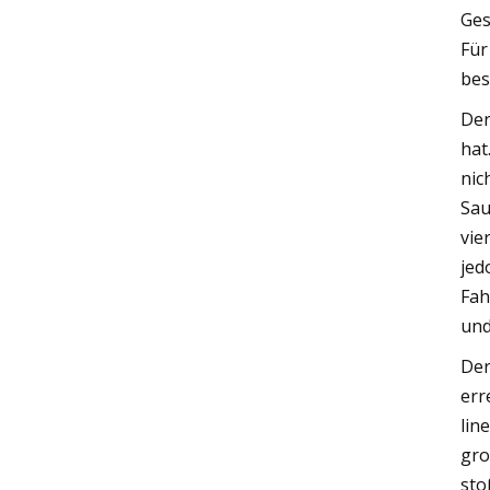
Ges
Für
bes
Der
hat
nic
Sau
vie
jed
Fah
und
Der
err
lin
gro
sto