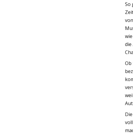
So 
Zei
von
Mus
wie
die
Cha
Ob 
bez
kom
ver
wei
Aut
Die
vol
mac