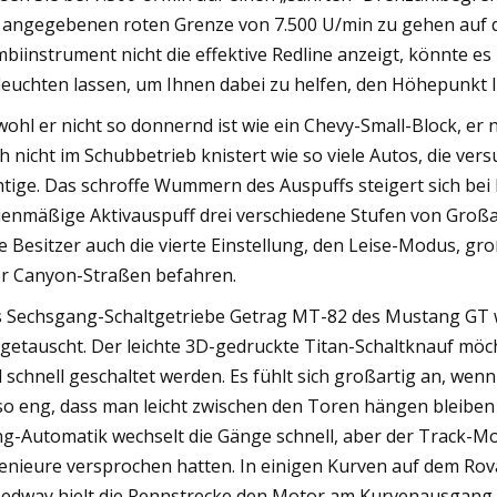
 angegebenen roten Grenze von 7.500 U/min zu gehen auf d
biinstrument nicht die effektive Redline anzeigt, könnte es 
leuchten lassen, um Ihnen dabei zu helfen, den Höhepunkt Ih
ohl er nicht so donnernd ist wie ein Chevy-Small-Block, er 
h nicht im Schubbetrieb knistert wie so viele Autos, die ver
htige. Das schroffe Wummern des Auspuffs steigert sich be
ienmäßige Aktivauspuff drei verschiedene Stufen von Großarti
le Besitzer auch die vierte Einstellung, den Leise-Modus, gr
r Canyon-Straßen befahren.
 Sechsgang-Schaltgetriebe Getrag MT-82 des Mustang GT 
getauscht. Der leichte 3D-gedruckte Titan-Schaltknauf möc
 schnell geschaltet werden. Es fühlt sich großartig an, wenn
 so eng, dass man leicht zwischen den Toren hängen bleiben
g-Automatik wechselt die Gänge schnell, aber der Track-Mod
enieure versprochen hatten. In einigen Kurven auf dem Rov
edway hielt die Rennstrecke den Motor am Kurvenausgang 