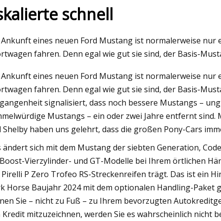
skalierte schnell
May 16, 2023
 Ankunft eines neuen Ford Mustang ist normalerweise nur ein
oll bis
Wegweisend in der Höhe
rtwagen fahren. Denn egal wie gut sie sind, der Basis-Mus
S-Dollar
 Ankunft eines neuen Ford Mustang ist normalerweise nur ein
rtwagen fahren. Denn egal wie gut sie sind, der Basis-Mus
ed Market
gangenheit signalisiert, dass noch bessere Mustangs – ung
melwürdige Mustangs – ein oder zwei Jahre entfernt sind.
 Shelby haben uns gelehrt, dass die großen Pony-Cars im
 ändert sich mit dem Mustang der siebten Generation, Cod
Boost-Vierzylinder- und GT-Modelle bei Ihrem örtlichen Händ
 Pirelli P Zero Trofeo RS-Streckenreifen trägt. Das ist ein H
k Horse Baujahr 2024 mit dem optionalen Handling-Paket g
nen Sie – nicht zu Fuß – zu Ihrem bevorzugten Autokreditg
 Kredit mitzuzeichnen, werden Sie es wahrscheinlich nicht b