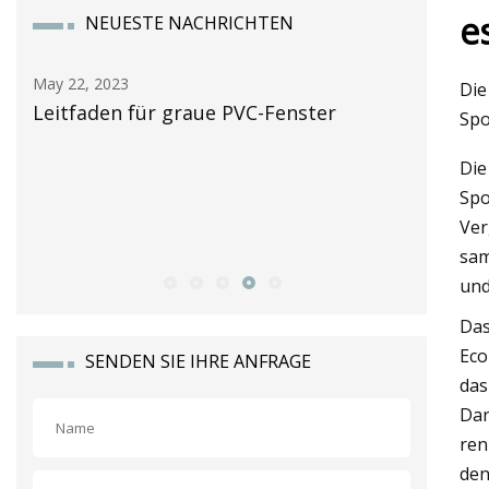
e
NEUESTE NACHRICHTEN
May 24, 2023
Die
e PVC-Fenster
Der Markt für Terrassentüren s
Spo
2032 weltweit 59,3 Milliarden U
Die
erreichen, bei einer jährlichen
Spo
Wachstumsrate von 4,6 %: Alli
Ver
Research
sam
und
Das
Eco
SENDEN SIE IHRE ANFRAGE
das
Dar
ren
den