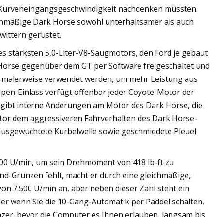
 Kurveneingangsgeschwindigkeit nachdenken müssten.
erienmäßige Dark Horse sowohl unterhaltsamer als auch
ittern gerüstet.
es stärksten 5,0-Liter-V8-Saugmotors, den Ford je gebaut
 Horse gegenüber dem GT per Software freigeschaltet und
normalerweise verwendet werden, um mehr Leistung aus
en-Einlass verfügt offenbar jeder Coyote-Motor der
s gibt interne Änderungen am Motor des Dark Horse, die
tor dem aggressiveren Fahrverhalten des Dark Horse-
r ausgewuchtete Kurbelwelle sowie geschmiedete Pleuel
00 U/min, um sein Drehmoment von 418 lb-ft zu
End-Grunzen fehlt, macht er durch eine gleichmäßige,
von 7.500 U/min an, aber neben dieser Zahl steht ein
der wenn Sie die 10-Gang-Automatik per Paddel schalten,
nzer, bevor die Computer es Ihnen erlauben, langsam bis