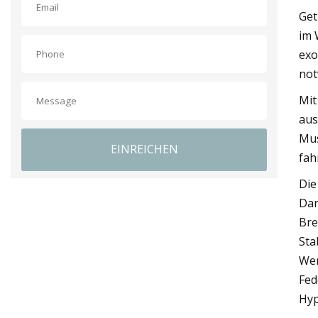
Get
im 
exo
not
Mit
aus
Mus
EINREICHEN
fah
Die
Dar
Bre
Sta
Wen
Fed
Hyp