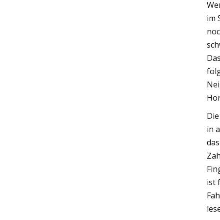
Wer
im 
noc
sch
Das
fol
Nei
Hor
Die
in 
das
Zah
Fin
ist
Fah
les