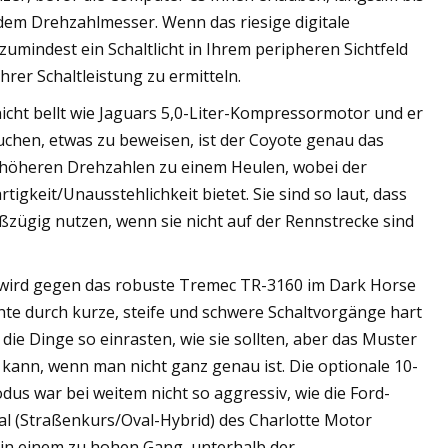
em Drehzahlmesser. Wenn das riesige digitale
zumindest ein Schaltlicht in Ihrem peripheren Sichtfeld
rer Schaltleistung zu ermitteln.
nicht bellt wie Jaguars 5,0-Liter-Kompressormotor und er
suchen, etwas zu beweisen, ist der Coyote genau das
i höheren Drehzahlen zu einem Heulen, wobei der
gkeit/Unausstehlichkeit bietet. Sie sind so laut, dass
oßzügig nutzen, wenn sie nicht auf der Rennstrecke sind
wird gegen das robuste Tremec TR-3160 im Dark Horse
hte durch kurze, steife und schwere Schaltvorgänge hart
 die Dinge so einrasten, wie sie sollten, aber das Muster
 kann, wenn man nicht ganz genau ist. Die optionale 10-
us war bei weitem nicht so aggressiv, wie die Ford-
al (Straßenkurs/Oval-Hybrid) des Charlotte Motor
in einem zu hohen Gang, unterhalb der