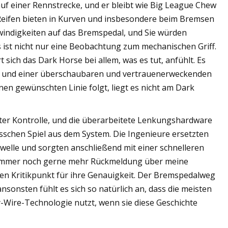
auf einer Rennstrecke, und er bleibt wie Big League Chew
S-Reifen bieten in Kurven und insbesondere beim Bremsen
hwindigkeiten auf das Bremspedal, und Sie würden
ies ist nicht nur eine Beobachtung zum mechanischen Griff.
 sich das Dark Horse bei allem, was es tut, anfühlt. Es
tät und einer überschaubaren und vertrauenerweckenden
en gewünschten Linie folgt, liegt es nicht am Dark
r Kontrolle, und die überarbeitete Lenkungshardware
isschen Spiel aus dem System. Die Ingenieure ersetzten
welle und sorgten anschließend mit einer schnelleren
 immer noch gerne mehr Rückmeldung über meine
nen Kritikpunkt für ihre Genauigkeit. Der Bremspedalweg
ansonsten fühlt es sich so natürlich an, dass die meisten
y-Wire-Technologie nutzt, wenn sie diese Geschichte