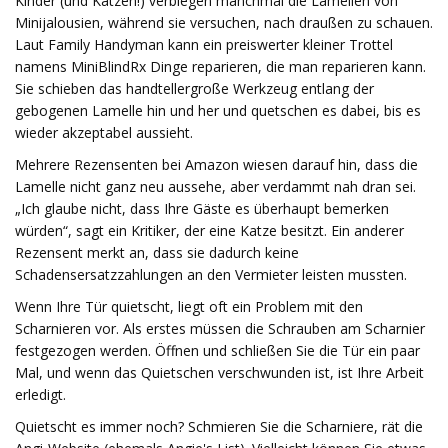
Kinder (und Katzen!) verbiegen manchmal die Lamellen von
Minijalousien, während sie versuchen, nach draußen zu schauen.
Laut Family Handyman kann ein preiswerter kleiner Trottel
namens MiniBlindRx Dinge reparieren, die man reparieren kann.
Sie schieben das handtellergroße Werkzeug entlang der
gebogenen Lamelle hin und her und quetschen es dabei, bis es
wieder akzeptabel aussieht.
Mehrere Rezensenten bei Amazon wiesen darauf hin, dass die
Lamelle nicht ganz neu aussehe, aber verdammt nah dran sei.
„Ich glaube nicht, dass Ihre Gäste es überhaupt bemerken
würden“, sagt ein Kritiker, der eine Katze besitzt. Ein anderer
Rezensent merkt an, dass sie dadurch keine
Schadensersatzzahlungen an den Vermieter leisten mussten.
Wenn Ihre Tür quietscht, liegt oft ein Problem mit den
Scharnieren vor. Als erstes müssen die Schrauben am Scharnier
festgezogen werden. Öffnen und schließen Sie die Tür ein paar
Mal, und wenn das Quietschen verschwunden ist, ist Ihre Arbeit
erledigt.
Quietscht es immer noch? Schmieren Sie die Scharniere, rät die