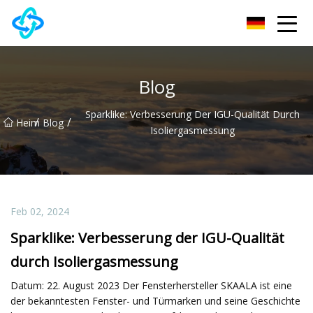
Chongqing UPVC Door Lock Group Co., Ltd
Blog
Sparklike: Verbesserung Der IGU-Qualität Durch
/
/
Heim
Blog
Isoliergasmessung
Feb 02, 2024
Sparklike: Verbesserung der IGU-Qualität
durch Isoliergasmessung
Datum: 22. August 2023 Der Fensterhersteller SKAALA ist eine
der bekanntesten Fenster- und Türmarken und seine Geschichte