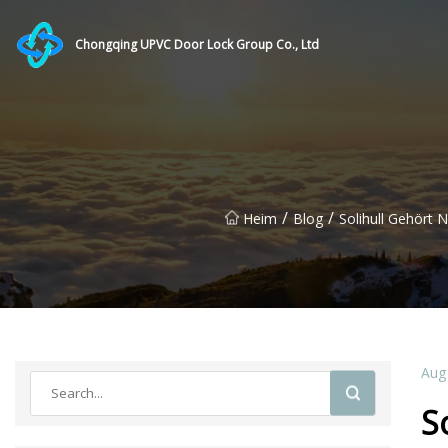
Chongqing UPVC Door Lock Group Co., Ltd
/
/
Heim
Blog
Solihull Gehört
Aug
S