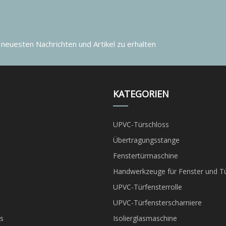
 neuesten Nachrichten und Artikel zu erhalten
KATEGORIEN
UPVC-Türschloss
Übertragungsstange
Fenstertürmaschine
Handwerkzeuge für Fenster und T
UPVC-Türfensterrolle
UPVC-Türfensterscharniere
s
Isolierglasmaschine