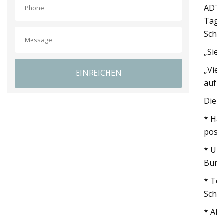
ADT
Tag
Sch
„Si
„Vi
EINREICHEN
auf
Die
* H
pos
* U
Bum
* T
Sch
* A