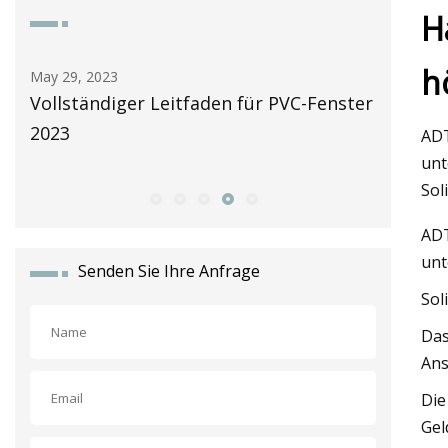
H
h
ay 29, 2023
May 30, 2023
ollständiger Leitfaden für PVC-Fenster
Anbieter von
2023
Nähe bewert
ADT
unt
Sol
ADT
unt
Senden Sie Ihre Anfrage
Sol
Das
Ans
Die
Gel