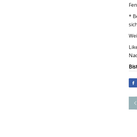
Fen
* B
sic
Wei
Lik
Nac
Bis