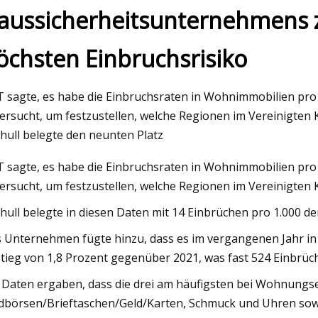
aussicherheitsunternehmens 
öchsten Einbruchsrisiko
May 26, 2023
 PVC-Fenstern in meiner
Automated insulating gl
eten 2023
by LiSEC at Felbermayer
 sagte, es habe die Einbruchsraten in Wohnimmobilien pro
Türen
ersucht, um festzustellen, welche Regionen im Vereinigten 
ihull belegte den neunten Platz
 sagte, es habe die Einbruchsraten in Wohnimmobilien pro
ersucht, um festzustellen, welche Regionen im Vereinigten 
ihull belegte in diesen Daten mit 14 Einbrüchen pro 1.000 de
 Unternehmen fügte hinzu, dass es im vergangenen Jahr i
tieg von 1,8 Prozent gegenüber 2021, was fast 524 Einbrüc
 Daten ergaben, dass die drei am häufigsten bei Wohnung
dbörsen/Brieftaschen/Geld/Karten, Schmuck und Uhren so