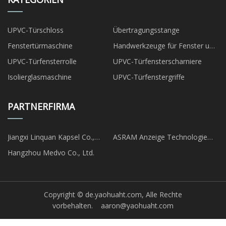
UPVC-Türschloss
Übertragungsstange
Fenstertürmaschine
Handwerkzeuge für Fenster und
Türen
UPVC-Türfensterrolle
UPVC-Türfensterscharniere
Isolierglasmaschine
UPVC-Türfenstergriffe
PARTNERFIRMA
Jiangxi Linquan Kapsel Co.,
ASRAM Anzeige Technologie
GmbH.
Beschränkt
Hangzhou Medvo Co., Ltd.
Copyright © de.yaohuaht.com, Alle Rechte
vorbehalten.
aaron@yaohuaht.com