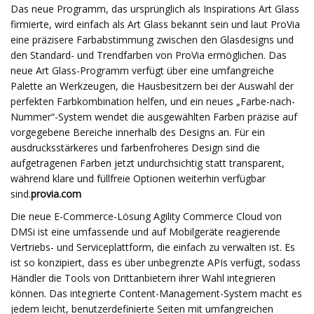
Das neue Programm, das ursprünglich als Inspirations Art Glass
firmierte, wird einfach als Art Glass bekannt sein und laut ProVia
eine präzisere Farbabstimmung zwischen den Glasdesigns und
den Standard- und Trendfarben von ProVia ermöglichen. Das
neue Art Glass-Programm verfügt über eine umfangreiche
Palette an Werkzeugen, die Hausbesitzern bei der Auswahl der
perfekten Farbkombination helfen, und ein neues „Farbe-nach-
Nummer“-System wendet die ausgewählten Farben präzise auf
vorgegebene Bereiche innerhalb des Designs an. Für ein
ausdrucksstärkeres und farbenfroheres Design sind die
aufgetragenen Farben jetzt undurchsichtig statt transparent,
während klare und füllfreie Optionen weiterhin verfügbar
sind.
provia.com
Die neue E-Commerce-Lösung Agility Commerce Cloud von
DMSi ist eine umfassende und auf Mobilgeräte reagierende
Vertriebs- und Serviceplattform, die einfach zu verwalten ist. Es
ist so konzipiert, dass es über unbegrenzte APIs verfügt, sodass
Händler die Tools von Drittanbietern ihrer Wahl integrieren
können. Das integrierte Content-Management-System macht es
jedem leicht, benutzerdefinierte Seiten mit umfangreichen