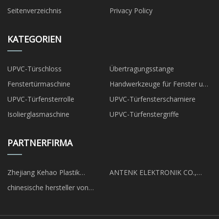
Seitenverzeichnis
Privacy Policy
KATEGORIEN
UPVC-Türschloss
Übertragungsstange
Fenstertürmaschine
Handwerkzeuge für Fenster und
Türen
UPVC-Türfensterrolle
UPVC-Türfensterscharniere
Isolierglasmaschine
UPVC-Türfenstergriffe
PARTNERFIRMA
Zhejiang Kehao Plastik
ANTENK ELEKTRONIK CO.,
Maschinerie Co., Ltd.
LTD.
chinesische hersteller von
kühlschrankmagneten aus harz