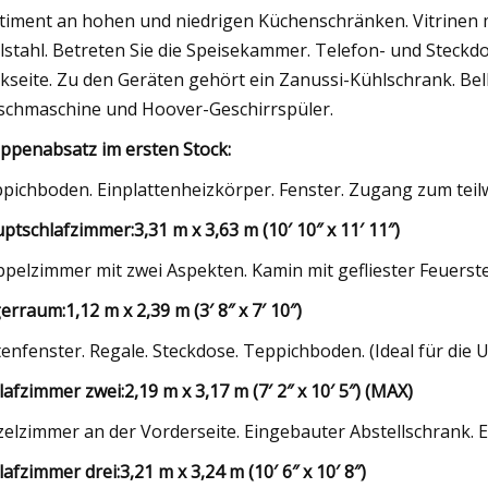
timent an hohen und niedrigen Küchenschränken. Vitrinen m
lstahl. Betreten Sie die Speisekammer. Telefon- und Steck
kseite. Zu den Geräten gehört ein Zanussi-Kühlschrank. Bel
chmaschine und Hoover-Geschirrspüler.
ppenabsatz im ersten Stock:
pichboden. Einplattenheizkörper. Fenster. Zugang zum teil
ptschlafzimmer:
3,31 m x 3,63 m (10′ 10″ x 11′ 11″)
pelzimmer mit zwei Aspekten. Kamin mit gefliester Feuerste
erraum:
1,12 m x 2,39 m (3′ 8″ x 7′ 10″)
tenfenster. Regale. Steckdose. Teppichboden. (Ideal für die
lafzimmer zwei:
2,19 m x 3,17 m (7′ 2″ x 10′ 5″) (MAX)
zelzimmer an der Vorderseite. Eingebauter Abstellschrank. 
lafzimmer drei:
3,21 m x 3,24 m (10′ 6″ x 10′ 8″)