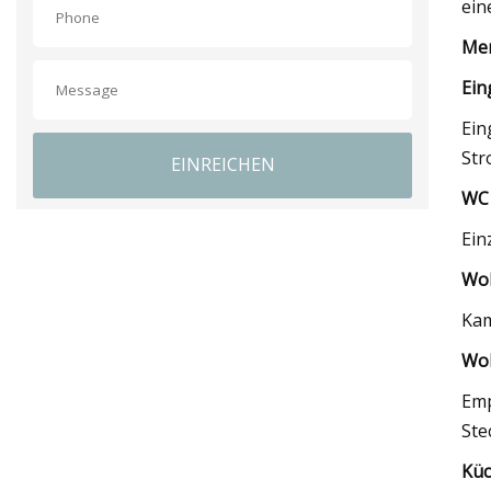
ein
Mer
Ein
Ein
Str
EINREICHEN
WC 
Ein
Woh
Kam
Wo
Emp
Ste
Küc