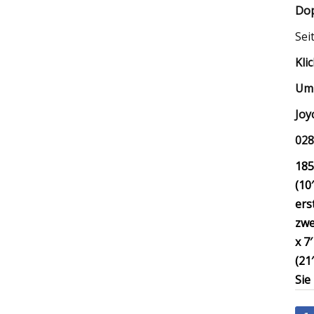
Dop
Sei
Kli
Um 
Joy
028
185
(10′
ers
zwe
x 7′
(21′
Sie