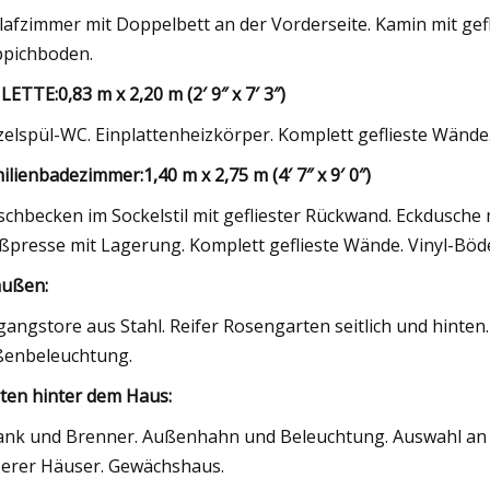
lafzimmer mit Doppelbett an der Vorderseite. Kamin mit gefli
pichboden.
LETTE:
0,83 m x 2,20 m (2′ 9″ x 7′ 3″)
zelspül-WC. Einplattenheizkörper. Komplett geflieste Wände.
ilienbadezimmer:
1,40 m x 2,75 m (4′ 7″ x 9′ 0″)
chbecken im Sockelstil mit gefliester Rückwand. Eckdusche
ßpresse mit Lagerung. Komplett geflieste Wände. Vinyl-Böd
ußen:
gangstore aus Stahl. Reifer Rosengarten seitlich und hinte
enbeleuchtung.
ten hinter dem Haus:
ank und Brenner. Außenhahn und Beleuchtung. Auswahl a
erer Häuser. Gewächshaus.