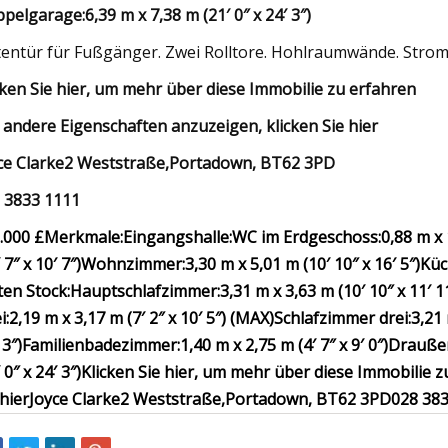
pelgarage:
6,39 m x 7,38 m (21′ 0″ x 24′ 3″)
tentür für Fußgänger. Zwei Rolltore. Hohlraumwände. Strom
cken Sie hier, um mehr über diese Immobilie zu erfahren
andere Eigenschaften anzuzeigen, klicken Sie hier
ce Clarke
2 Weststraße,
Portadown, BT62 3PD
 3833 1111
.000 £
Merkmale:
Eingangshalle:
WC im Erdgeschoss:
0,88 m x 
 7″ x 10′ 7″)
Wohnzimmer:
3,30 m x 5,01 m (10′ 10″ x 16′ 5″)
Küc
ten Stock:
Hauptschlafzimmer:
3,31 m x 3,63 m (10′ 10″ x 11′ 1
i:
2,19 m x 3,17 m (7′ 2″ x 10′ 5″) (MAX)
Schlafzimmer drei:
3,21 
 3″)
Familienbadezimmer:
1,40 m x 2,75 m (4′ 7″ x 9′ 0″)
Drauße
 0″ x 24′ 3″)
Klicken Sie hier, um mehr über diese Immobilie z
 hier
Joyce Clarke
2 Weststraße,
Portadown, BT62 3PD
028 38