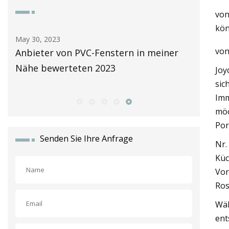
von
kön
May 30, 2023
May 26, 2
vo
ster
Anbieter von PVC-Fenstern in meiner
Automat
Nähe bewerteten 2023
by LiSE
Joy
Türen
sic
Imm
möc
Por
Senden Sie Ihre Anfrage
Nr.
Küc
Vor
Ros
Wäh
ent