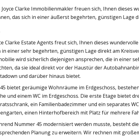
 Joyce Clarke Immobilienmakler freuen sich, Ihnen dieses w
nen, das sich in einer äußerst begehrten, günstigen Lage d
023
n
ed insulating glass production
C at Felbermayer Fenster und
ce Clarke Estate Agents freut sich, Ihnen dieses wundervoll
h in einer sehr begehrten, günstigen Lage direkt am Kreisve
obilie wird sicherlich diejenigen ansprechen, die in einer
hten, da sie ideal direkt vor der Haustür der Autobahnan
tadown und darüber hinaus bietet.
 45 bietet geräumige Wohnräume im Erdgeschoss, bestehen
he und einem WC im Erdgeschoss. Die erste Etage bietet dre
ratsschrank, ein Familienbadezimmer und ein separates 
engarten, einen Hinterhofbereich mit Platz für mehrere Fa
rend Nummer 45 modernisiert werden musste, besteht die M
sprechenden Planung zu erweitern. Wir rechnen mit großem