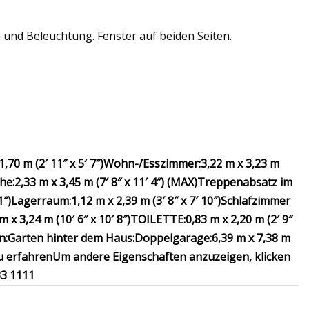
 und Beleuchtung. Fenster auf beiden Seiten.
1,70 m (2′ 11″ x 5′ 7″)
Wohn-/Esszimmer:
3,22 m x 3,23 m
he:
2,33 m x 3,45 m (7′ 8″ x 11′ 4″) (MAX)
Treppenabsatz im
1″)
Lagerraum:
1,12 m x 2,39 m (3′ 8″ x 7′ 10″)
Schlafzimmer
m x 3,24 m (10′ 6″ x 10′ 8″)
TOILETTE:
0,83 m x 2,20 m (2′ 9″
n:
Garten hinter dem Haus:
Doppelgarage:
6,39 m x 7,38 m
u erfahren
Um andere Eigenschaften anzuzeigen, klicken
33 1111