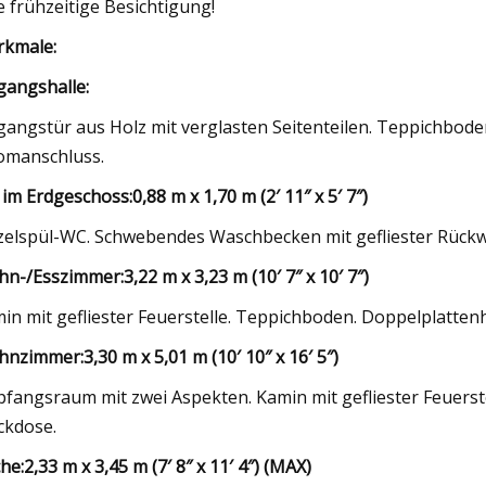
e frühzeitige Besichtigung!
kmale:
gangshalle:
gangstür aus Holz mit verglasten Seitenteilen. Teppichbod
omanschluss.
im Erdgeschoss:
0,88 m x 1,70 m (2′ 11″ x 5′ 7″)
zelspül-WC. Schwebendes Waschbecken mit gefliester Rück
n-/Esszimmer:
3,22 m x 3,23 m (10′ 7″ x 10′ 7″)
in mit gefliester Feuerstelle. Teppichboden. Doppelplatten
hnzimmer:
3,30 m x 5,01 m (10′ 10″ x 16′ 5″)
fangsraum mit zwei Aspekten. Kamin mit gefliester Feuerst
ckdose.
he:
2,33 m x 3,45 m (7′ 8″ x 11′ 4″) (MAX)