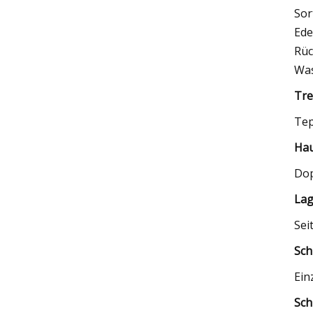
Sor
Ede
Rüc
Was
Tre
Tep
Hau
Dop
Lag
Sei
Sch
Ein
Sch