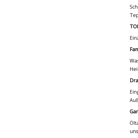
Sch
Tep
TOI
Ein
Fam
Was
Hei
Dra
Ein
Auß
Gar
Ölt
uns