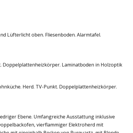
d Lüfterlicht oben. Fliesenboden. Alarmtafel.
. Doppelplattenheizkörper. Laminatboden in Holzoptik
hnküche. Herd. TV-Punkt. Doppelplattenheizkörper.
driger Ebene. Umfangreiche Ausstattung inklusive
Doppelbackofen, vierflammiger Elektroherd mit
che mit eineinhalb Becken von Purquartz, mit Blende