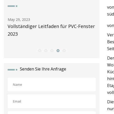
von
süd
May 30, 2023
May 26
vo
Fenster
Anbieter von PVC-Fenstern in meiner
Autom
Nähe bewerteten 2023
by Li
Ver
Türe
Bes
Sei
Der
Woh
Senden Sie Ihre Anfrage
Küc
hin
Eta
vol
Die
nur