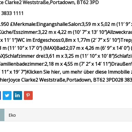
ce Clarke
2 Weststraße,
Portadown, BT62 3PD
 3833 1111
.950 £
Merkmale:
Eingangshalle:
Salon:
3,59 m x 5,02 m (11′ 9″ 
Küche/Esszimmer:
3,22 m x 4,22 m (10′ 7″ x 13′ 10″)
Allzweckra
x 11′ 1″)
WC im Erdgeschoss:
0,8m x 1,77m (2′ 7″ x 5′ 10″)
Trepp
8 m (11′ 10″ x 17′ 0″) (MAX)
Bad:
2,07 m x 4,26 m (6′ 9″ x 14′ 0″)
X)
Schlafzimmer drei:
3,61 m x 3,25 m (11′ 10″ x 10′ 8″)
Schlafz
Familienbadezimmer:
2,18 m x 4,55 m (7′ 2″ x 14′ 11″)
Draußen
 11″ x 19′ 7″)
Klicken Sie hier, um mehr über diese Immobilie
 hier
Joyce Clarke
2 Weststraße,
Portadown, BT62 3PD
028 38
Eko