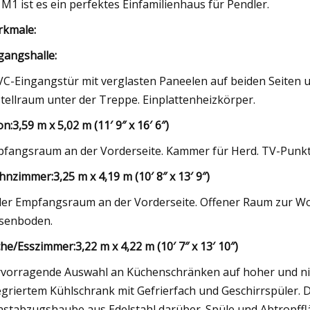
 M1 ist es ein perfektes Einfamilienhaus für Pendler.
kmale:
gangshalle:
C-Eingangstür mit verglasten Paneelen auf beiden Seiten un
tellraum unter der Treppe. Einplattenheizkörper.
on:
3,59 m x 5,02 m (11′ 9″ x 16′ 6″)
fangsraum an der Vorderseite. Kammer für Herd. TV-Punkt
hnzimmer:
3,25 m x 4,19 m (10′ 8″ x 13′ 9″)
ler Empfangsraum an der Vorderseite. Offener Raum zur Wo
esenboden.
he/Esszimmer:
3,22 m x 4,22 m (10′ 7″ x 13′ 10″)
vorragende Auswahl an Küchenschränken auf hoher und nie
egriertem Kühlschrank mit Gefrierfach und Geschirrspüler. 
stabzugshaube aus Edelstahl darüber. Spüle und Abtropfflä