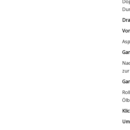
Dop
Dun
Dr
Vor
Asp
Gar
Nac
zur
Gar
Rol
Ölb
Kli
Um 