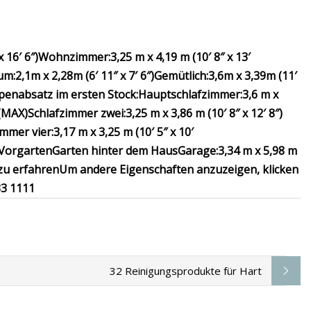
x 16′ 6″)
Wohnzimmer:
3,25 m x 4,19 m (10′ 8″ x 13′
um:
2,1m x 2,28m (6′ 11″ x 7′ 6″)
Gemütlich:
3,6m x 3,39m (11′
enabsatz im ersten Stock:
Hauptschlafzimmer:
3,6 m x
 (MAX)
Schlafzimmer zwei:
3,25 m x 3,86 m (10′ 8″ x 12′ 8″)
immer vier:
3,17 m x 3,25 m (10′ 5″ x 10′
Vorgarten
Garten hinter dem Haus
Garage:
3,34 m x 5,98 m
 zu erfahren
Um andere Eigenschaften anzuzeigen, klicken
33 1111
32 Reinigungsprodukte für Hart