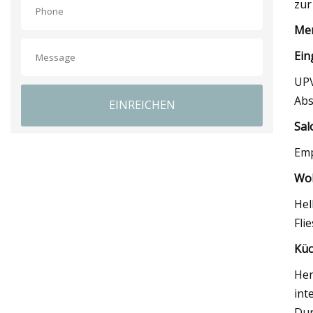
zur
Mer
Ein
UPV
Abs
EINREICHEN
Sal
Emp
Wo
Hel
Fli
Küc
Her
int
Dun