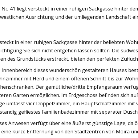
 No 41 liegt versteckt in einer ruhigen Sackgasse hinter de
westlichen Ausrichtung und der umliegenden Landschaft ein 
, 2023
n
ated insulating glass production
SEC at Felbermayer Fenster und
steckt in einer ruhigen Sackgasse hinter der beliebten Woh
n
ichtigung Sie sich nicht entgehen lassen sollten. Die südwes
ten des Grundstücks erstreckt, bieten den perfekten Zufluc
 Innenbereich dieses wunderschön gestalteten Hauses be
nzimmer mit Herd und einem offenen Schnitt bis zur Wohn
henschränken. Der gemütliche/dritte Empfangsraum verfüg
teren Garten ermöglichen. Im Erdgeschoss befinden sich au
ge umfasst vier Doppelzimmer, ein Hauptschlafzimmer mit vo
lständig gefliestes Familienbadezimmer mit separater Dus
ses Anwesen verfügt über eine äußerst günstige Lage, da ör
 eine kurze Entfernung von den Stadtzentren von Moira und