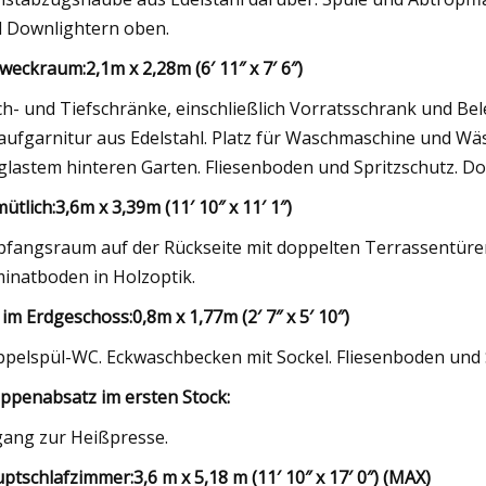
 Downlightern oben.
zweckraum:
2,1m x 2,28m (6′ 11″ x 7′ 6″)
h- und Tiefschränke, einschließlich Vorratsschrank und B
aufgarnitur aus Edelstahl. Platz für Waschmaschine und Wä
glastem hinteren Garten. Fliesenboden und Spritzschutz. D
ütlich:
3,6m x 3,39m (11′ 10″ x 11′ 1″)
fangsraum auf der Rückseite mit doppelten Terrassentüren
inatboden in Holzoptik.
im Erdgeschoss:
0,8m x 1,77m (2′ 7″ x 5′ 10″)
pelspül-WC. Eckwaschbecken mit Sockel. Fliesenboden und
ppenabsatz im ersten Stock:
ang zur Heißpresse.
ptschlafzimmer:
3,6 m x 5,18 m (11′ 10″ x 17′ 0″) (MAX)