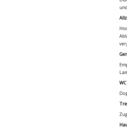
und
All
Hoc
Abl
ver
Gem
Emp
Lam
WC 
Dop
Tre
Zug
Hau