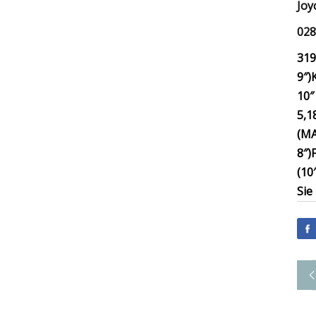
Joy
028
319
9″)
10″ 
5,1
(MA
8″)
(10′
Sie