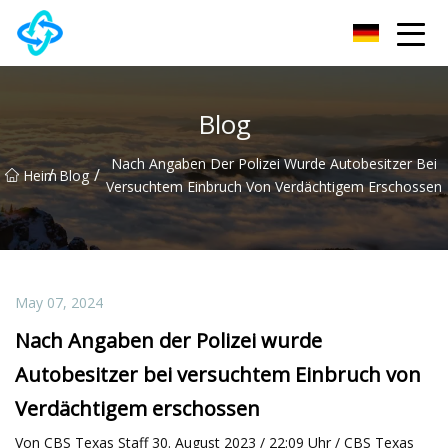
Chongqing UPVC Door Lock Group Co., Ltd
Blog
Nach Angaben Der Polizei Wurde Autobesitzer Bei
/
/
Heim
Blog
Versuchtem Einbruch Von Verdächtigem Erschossen
May 07, 2024
Nach Angaben der Polizei wurde
Autobesitzer bei versuchtem Einbruch von
Verdächtigem erschossen
Von CBS Texas Staff 30. August 2023 / 22:09 Uhr / CBS Texas