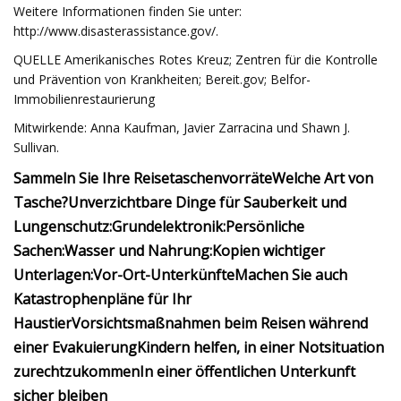
Weitere Informationen finden Sie unter:
http://www.disasterassistance.gov/.
QUELLE Amerikanisches Rotes Kreuz; Zentren für die Kontrolle
und Prävention von Krankheiten; Bereit.gov; Belfor-
Immobilienrestaurierung
Mitwirkende: Anna Kaufman, Javier Zarracina und Shawn J.
Sullivan.
Sammeln Sie Ihre Reisetaschenvorräte
Welche Art von
Tasche?
Unverzichtbare Dinge für Sauberkeit und
Lungenschutz:
Grundelektronik:
Persönliche
Sachen:
Wasser und Nahrung:
Kopien wichtiger
Unterlagen:
Vor-Ort-Unterkünfte
Machen Sie auch
Katastrophenpläne für Ihr
Haustier
Vorsichtsmaßnahmen beim Reisen während
einer Evakuierung
Kindern helfen, in einer Notsituation
zurechtzukommen
In einer öffentlichen Unterkunft
sicher bleiben